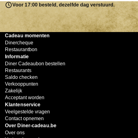
resterende bedrag blijft gewoon op de bon staan en kan
Voor 17:00 besteld, dezelfde dag verstuurd.
later worden gebruikt. Zo geniet je keer op keer van
bijzondere eetmomenten.
Cadeau momenten
Dinercheque
Restaurantbon
Informatie
Diner Cadeaubon bestellen
Restaurants
Saldo checken
Verkooppunten
Zakelijk
Acceptant worden
Klantenservice
Veelgestelde vragen
Contact opnemen
Over Diner-cadeau.be
Over ons