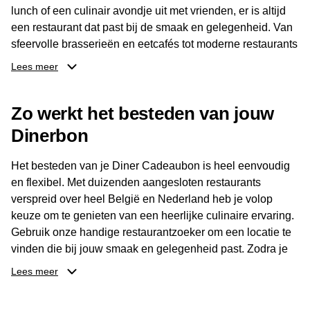
lunch of een culinair avondje uit met vrienden, er is altijd
een restaurant dat past bij de smaak en gelegenheid. Van
sfeervolle brasserieën en eetcafés tot moderne restaurants
en gastronomische locaties: er is voor ieder wat wils.
Lees meer
Dankzij het brede aanbod is er altijd een restaurant in de
Zo werkt het besteden van jouw
buurt, bijvoorbeeld in Brussel, Antwerpen, Gent of Brugge.
De ontvanger kiest zelf waar en wanneer er wordt genoten
Dinerbon
van deze culinaire ervaring. Zo is de Diner Cadeaubon
niet alleen een diner, maar een bijzondere belevenis.
Het besteden van je Diner Cadeaubon is heel eenvoudig
en flexibel. Met duizenden aangesloten restaurants
verspreid over heel België en Nederland heb je volop
keuze om te genieten van een heerlijke culinaire ervaring.
Gebruik onze handige restaurantzoeker om een locatie te
vinden die bij jouw smaak en gelegenheid past. Zodra je
je keuze hebt gemaakt, kun je eenvoudig reserveren en na
Lees meer
afloop met jouw Diner Cadeaubon betalen. Je hoeft het
saldo bovendien niet in één keer te besteden. Het