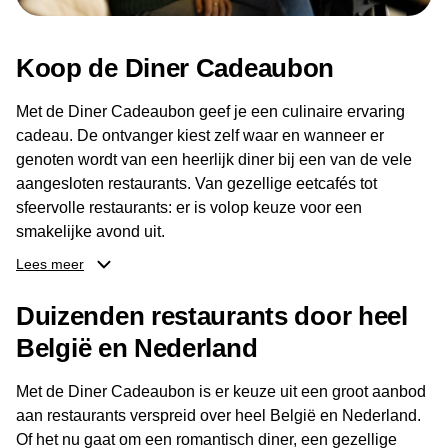
Koop de Diner Cadeaubon
Met de Diner Cadeaubon geef je een culinaire ervaring
cadeau. De ontvanger kiest zelf waar en wanneer er
genoten wordt van een heerlijk diner bij een van de vele
aangesloten restaurants. Van gezellige eetcafés tot
sfeervolle restaurants: er is volop keuze voor een
smakelijke avond uit.
Lees meer
Dankzij het brede aanbod aan restaurants kan de
ontvanger eenvoudig een locatie kiezen die past bij de
Duizenden restaurants door heel
smaak en gelegenheid. Zo geeft de Diner Cadeaubon niet
België en Nederland
alleen een diner, maar ook een gezellig moment om
samen te genieten van goed eten en een fijne avond.
Met de Diner Cadeaubon is er keuze uit een groot aanbod
aan restaurants verspreid over heel België en Nederland.
Of het nu gaat om een romantisch diner, een gezellige