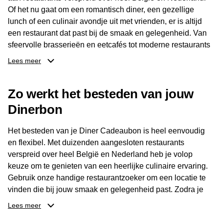
Of het nu gaat om een romantisch diner, een gezellige
lunch of een culinair avondje uit met vrienden, er is altijd
een restaurant dat past bij de smaak en gelegenheid. Van
sfeervolle brasserieën en eetcafés tot moderne restaurants
en gastronomische locaties: er is voor ieder wat wils.
Lees meer
Dankzij het brede aanbod is er altijd een restaurant in de
Zo werkt het besteden van jouw
buurt, bijvoorbeeld in Brussel, Antwerpen, Gent of Brugge.
De ontvanger kiest zelf waar en wanneer er wordt genoten
Dinerbon
van deze culinaire ervaring. Zo is de Diner Cadeaubon
niet alleen een diner, maar een bijzondere belevenis.
Het besteden van je Diner Cadeaubon is heel eenvoudig
en flexibel. Met duizenden aangesloten restaurants
verspreid over heel België en Nederland heb je volop
keuze om te genieten van een heerlijke culinaire ervaring.
Gebruik onze handige restaurantzoeker om een locatie te
vinden die bij jouw smaak en gelegenheid past. Zodra je
je keuze hebt gemaakt, kun je eenvoudig reserveren en na
Lees meer
afloop met jouw Diner Cadeaubon betalen. Je hoeft het