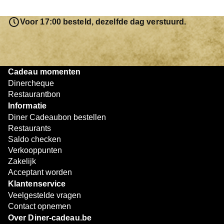
saldo bovendien niet in één keer te besteden. Het
resterende bedrag blijft gewoon op de bon staan en kan
Voor 17:00 besteld, dezelfde dag verstuurd.
later worden gebruikt. Zo geniet je keer op keer van
bijzondere eetmomenten.
Cadeau momenten
Dinercheque
Restaurantbon
Informatie
Diner Cadeaubon bestellen
Restaurants
Saldo checken
Verkooppunten
Zakelijk
Acceptant worden
Klantenservice
Veelgestelde vragen
Contact opnemen
Over Diner-cadeau.be