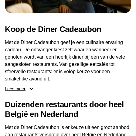
Koop de Diner Cadeaubon
Met de Diner Cadeaubon geef je een culinaire ervaring
cadeau. De ontvanger kiest zelf waar en wanneer er
genoten wordt van een heerlijk diner bij een van de vele
aangesloten restaurants. Van gezellige eetcafés tot
sfeervolle restaurants: er is volop keuze voor een
smakelijke avond uit.
Lees meer
Dankzij het brede aanbod aan restaurants kan de
ontvanger eenvoudig een locatie kiezen die past bij de
Duizenden restaurants door heel
smaak en gelegenheid. Zo geeft de Diner Cadeaubon niet
België en Nederland
alleen een diner, maar ook een gezellig moment om
samen te genieten van goed eten en een fijne avond.
Met de Diner Cadeaubon is er keuze uit een groot aanbod
aan restaurants verspreid over heel België en Nederland.