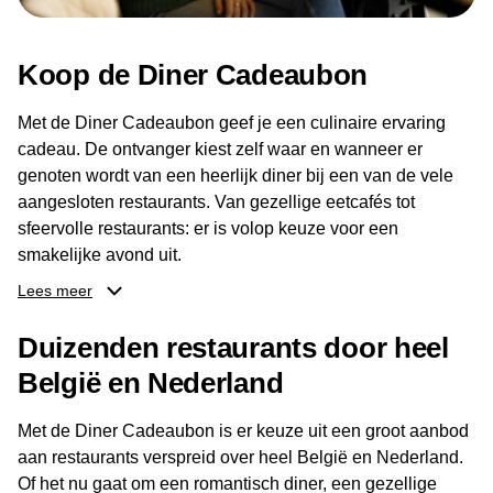
Koop de Diner Cadeaubon
Met de Diner Cadeaubon geef je een culinaire ervaring
cadeau. De ontvanger kiest zelf waar en wanneer er
genoten wordt van een heerlijk diner bij een van de vele
aangesloten restaurants. Van gezellige eetcafés tot
sfeervolle restaurants: er is volop keuze voor een
smakelijke avond uit.
Lees meer
Dankzij het brede aanbod aan restaurants kan de
ontvanger eenvoudig een locatie kiezen die past bij de
Duizenden restaurants door heel
smaak en gelegenheid. Zo geeft de Diner Cadeaubon niet
België en Nederland
alleen een diner, maar ook een gezellig moment om
samen te genieten van goed eten en een fijne avond.
Met de Diner Cadeaubon is er keuze uit een groot aanbod
aan restaurants verspreid over heel België en Nederland.
Of het nu gaat om een romantisch diner, een gezellige