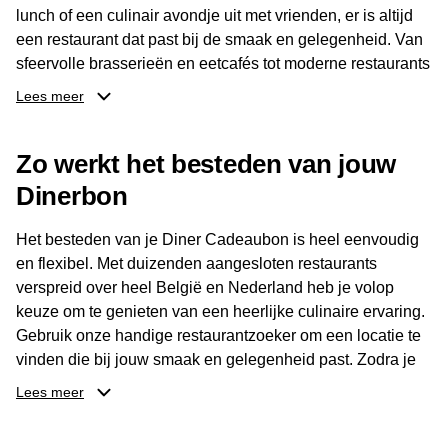
lunch of een culinair avondje uit met vrienden, er is altijd
een restaurant dat past bij de smaak en gelegenheid. Van
sfeervolle brasserieën en eetcafés tot moderne restaurants
en gastronomische locaties: er is voor ieder wat wils.
Lees meer
Dankzij het brede aanbod is er altijd een restaurant in de
Zo werkt het besteden van jouw
buurt, bijvoorbeeld in Brussel, Antwerpen, Gent of Brugge.
De ontvanger kiest zelf waar en wanneer er wordt genoten
Dinerbon
van deze culinaire ervaring. Zo is de Diner Cadeaubon
niet alleen een diner, maar een bijzondere belevenis.
Het besteden van je Diner Cadeaubon is heel eenvoudig
en flexibel. Met duizenden aangesloten restaurants
verspreid over heel België en Nederland heb je volop
keuze om te genieten van een heerlijke culinaire ervaring.
Gebruik onze handige restaurantzoeker om een locatie te
vinden die bij jouw smaak en gelegenheid past. Zodra je
je keuze hebt gemaakt, kun je eenvoudig reserveren en na
Lees meer
afloop met jouw Diner Cadeaubon betalen. Je hoeft het
saldo bovendien niet in één keer te besteden. Het