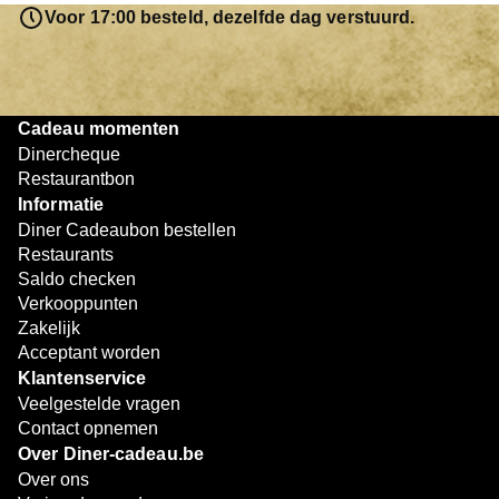
resterende bedrag blijft gewoon op de bon staan en kan
Voor 17:00 besteld, dezelfde dag verstuurd.
later worden gebruikt. Zo geniet je keer op keer van
bijzondere eetmomenten.
Cadeau momenten
Dinercheque
Restaurantbon
Informatie
Diner Cadeaubon bestellen
Restaurants
Saldo checken
Verkooppunten
Zakelijk
Acceptant worden
Klantenservice
Veelgestelde vragen
Contact opnemen
Over Diner-cadeau.be
Over ons