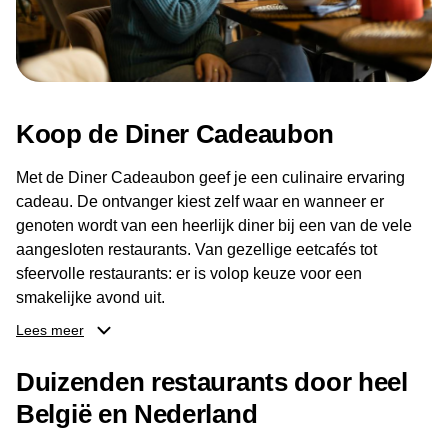
Koop de Diner Cadeaubon
Met de Diner Cadeaubon geef je een culinaire ervaring
cadeau. De ontvanger kiest zelf waar en wanneer er
genoten wordt van een heerlijk diner bij een van de vele
aangesloten restaurants. Van gezellige eetcafés tot
sfeervolle restaurants: er is volop keuze voor een
smakelijke avond uit.
Lees meer
Dankzij het brede aanbod aan restaurants kan de
ontvanger eenvoudig een locatie kiezen die past bij de
Duizenden restaurants door heel
smaak en gelegenheid. Zo geeft de Diner Cadeaubon niet
België en Nederland
alleen een diner, maar ook een gezellig moment om
samen te genieten van goed eten en een fijne avond.