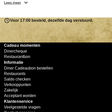
je keuze hebt gemaakt, kun je eenvoudig reserveren en na
Lees meer
afloop met jouw Diner Cadeaubon betalen. Je hoeft het
saldo bovendien niet in één keer te besteden. Het
resterende bedrag blijft gewoon op de bon staan en kan
Voor 17:00 besteld, dezelfde dag verstuurd.
later worden gebruikt. Zo geniet je keer op keer van
bijzondere eetmomenten.
Cadeau momenten
Dinercheque
Restaurantbon
Informatie
Diner Cadeaubon bestellen
Restaurants
Saldo checken
Verkooppunten
Zakelijk
Acceptant worden
Klantenservice
Veelgestelde vragen