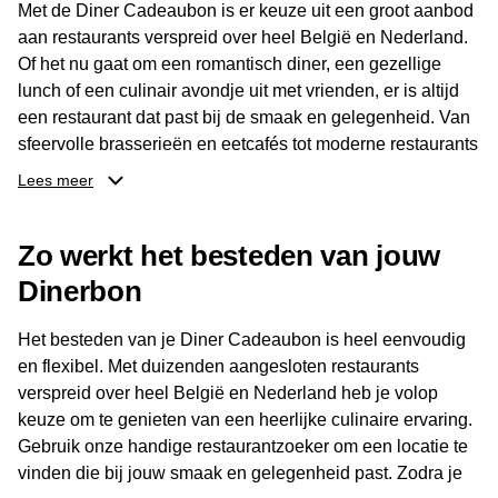
Met de Diner Cadeaubon is er keuze uit een groot aanbod
aan restaurants verspreid over heel België en Nederland.
Of het nu gaat om een romantisch diner, een gezellige
lunch of een culinair avondje uit met vrienden, er is altijd
een restaurant dat past bij de smaak en gelegenheid. Van
sfeervolle brasserieën en eetcafés tot moderne restaurants
en gastronomische locaties: er is voor ieder wat wils.
Lees meer
Dankzij het brede aanbod is er altijd een restaurant in de
Zo werkt het besteden van jouw
buurt, bijvoorbeeld in Brussel, Antwerpen, Gent of Brugge.
De ontvanger kiest zelf waar en wanneer er wordt genoten
Dinerbon
van deze culinaire ervaring. Zo is de Diner Cadeaubon
niet alleen een diner, maar een bijzondere belevenis.
Het besteden van je Diner Cadeaubon is heel eenvoudig
en flexibel. Met duizenden aangesloten restaurants
verspreid over heel België en Nederland heb je volop
keuze om te genieten van een heerlijke culinaire ervaring.
Gebruik onze handige restaurantzoeker om een locatie te
vinden die bij jouw smaak en gelegenheid past. Zodra je