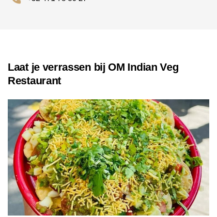
Waelstraat in Antwerpen, vlak bij het Zuid. Die buurt is
geliefd om haar levendige karakter, gezellige horeca en
culturele uitstraling. Dankzij de centrale ligging geraak je
er vlot met de fiets, het openbaar vervoer of de auto. In de
omgeving vind je verschillende tram- en bushaltes.
Laat je verrassen bij OM Indian Veg
Reserveer je tafel
Restaurant
Wil je graag een tafeltje bij OM Indian Restaurant? Neem
dan best vooraf contact op met het restaurant. Telefonisch
reserveren kan via +32 471 78 80 27. Zo ben je zeker van
je plek en kun je ontspannen genieten van een kleurrijke
Indiase maaltijd in een warme sfeer.
Kom eten bij Restaurant OM Indian
Restaurant met de Diner Cadeaubon
Je kunt bij OM Indian Restaurant ook genieten met je
Diner Cadeaubon. Het restaurant accepteert deze
cadeaubon, wat het een feestelijke en flexibele manier