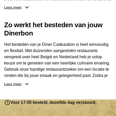
en gastronomische locaties: er is voor ieder wat wils.
Lees meer
Dankzij het brede aanbod is er altijd een restaurant in de
Zo werkt het besteden van jouw
buurt, bijvoorbeeld in Brussel, Antwerpen, Gent of Brugge.
De ontvanger kiest zelf waar en wanneer er wordt genoten
Dinerbon
van deze culinaire ervaring. Zo is de Diner Cadeaubon
niet alleen een diner, maar een bijzondere belevenis.
Het besteden van je Diner Cadeaubon is heel eenvoudig
en flexibel. Met duizenden aangesloten restaurants
verspreid over heel België en Nederland heb je volop
keuze om te genieten van een heerlijke culinaire ervaring.
Gebruik onze handige restaurantzoeker om een locatie te
vinden die bij jouw smaak en gelegenheid past. Zodra je
je keuze hebt gemaakt, kun je eenvoudig reserveren en na
Lees meer
afloop met jouw Diner Cadeaubon betalen. Je hoeft het
saldo bovendien niet in één keer te besteden. Het
resterende bedrag blijft gewoon op de bon staan en kan
Voor 17:00 besteld, dezelfde dag verstuurd.
later worden gebruikt. Zo geniet je keer op keer van
bijzondere eetmomenten.