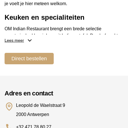
je voelt je hier meteen welkom.
Keuken en specialiteiten
OM Indian Restaurant brengt een brede selectie
vegetarische klassiekers uit India op tafel. De chef werkt
Lees meer
met geurige specerijen, verse producten en vertrouwde
smaken die de Indiase eetcultuur mooi tot leven brengen.
Je vindt er onder andere smaakvolle curry’s,
Direct bestellen
paneerbereidingen, Zuid-Indiase dosa, warm naanbrood,
kruidige biryani, geliefde streetfoodsnacks zoals samosa
en vadapav, en meerdere sizzlers. Omdat elk gerecht
vegetarisch wordt klaargemaakt, is dit restaurant perfect
voor wie houdt van Indiaas eten en voor wie graag zonder
Adres en contact
vlees geniet.
Leopold de Waelstraat 9
Locatie en bereikbaarheid
2000 Antwerpen
OM Indian Restaurant bevindt zich in de Leopold de
+32 471 78 80 27