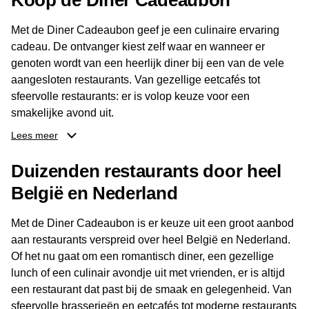
Koop de Diner Cadeaubon
Met de Diner Cadeaubon geef je een culinaire ervaring
cadeau. De ontvanger kiest zelf waar en wanneer er
genoten wordt van een heerlijk diner bij een van de vele
aangesloten restaurants. Van gezellige eetcafés tot
sfeervolle restaurants: er is volop keuze voor een
smakelijke avond uit.
Lees meer
Dankzij het brede aanbod aan restaurants kan de
ontvanger eenvoudig een locatie kiezen die past bij de
Duizenden restaurants door heel
smaak en gelegenheid. Zo geeft de Diner Cadeaubon niet
België en Nederland
alleen een diner, maar ook een gezellig moment om
samen te genieten van goed eten en een fijne avond.
Met de Diner Cadeaubon is er keuze uit een groot aanbod
aan restaurants verspreid over heel België en Nederland.
Of het nu gaat om een romantisch diner, een gezellige
lunch of een culinair avondje uit met vrienden, er is altijd
een restaurant dat past bij de smaak en gelegenheid. Van
sfeervolle brasserieën en eetcafés tot moderne restaurants