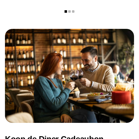
maakt om iemand te verrassen of zelf een culinaire avond
te beleven.
Contactgegevens
Adres: Leopold de Waelstraat 9, 2000 Antwerpen
Telefoon: +32 471 78 80 27
E-mail:
info@omindianrestaurant.com
Website:
omrestaurant.be
Openingstijden
Dinsdag t/m zondag: 12:00 - 23:00
Maandag: gesloten