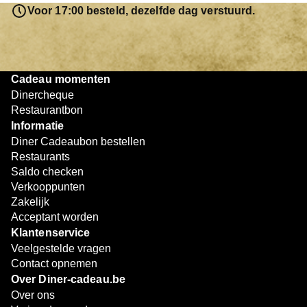
resterende bedrag blijft gewoon op de bon staan en kan
Voor 17:00 besteld, dezelfde dag verstuurd.
later worden gebruikt. Zo geniet je keer op keer van
bijzondere eetmomenten.
Cadeau momenten
Dinercheque
Restaurantbon
Informatie
Diner Cadeaubon bestellen
Restaurants
Saldo checken
Verkooppunten
Zakelijk
Acceptant worden
Klantenservice
Veelgestelde vragen
Contact opnemen
Over Diner-cadeau.be
Over ons