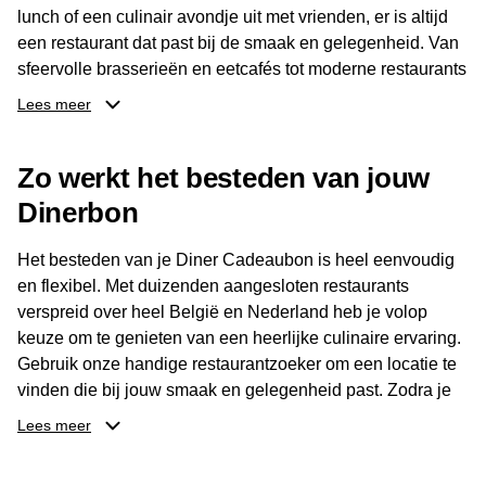
lunch of een culinair avondje uit met vrienden, er is altijd
een restaurant dat past bij de smaak en gelegenheid. Van
sfeervolle brasserieën en eetcafés tot moderne restaurants
en gastronomische locaties: er is voor ieder wat wils.
Lees meer
Dankzij het brede aanbod is er altijd een restaurant in de
Zo werkt het besteden van jouw
buurt, bijvoorbeeld in Brussel, Antwerpen, Gent of Brugge.
De ontvanger kiest zelf waar en wanneer er wordt genoten
Dinerbon
van deze culinaire ervaring. Zo is de Diner Cadeaubon
niet alleen een diner, maar een bijzondere belevenis.
Het besteden van je Diner Cadeaubon is heel eenvoudig
en flexibel. Met duizenden aangesloten restaurants
verspreid over heel België en Nederland heb je volop
keuze om te genieten van een heerlijke culinaire ervaring.
Gebruik onze handige restaurantzoeker om een locatie te
vinden die bij jouw smaak en gelegenheid past. Zodra je
je keuze hebt gemaakt, kun je eenvoudig reserveren en na
Lees meer
afloop met jouw Diner Cadeaubon betalen. Je hoeft het
saldo bovendien niet in één keer te besteden. Het