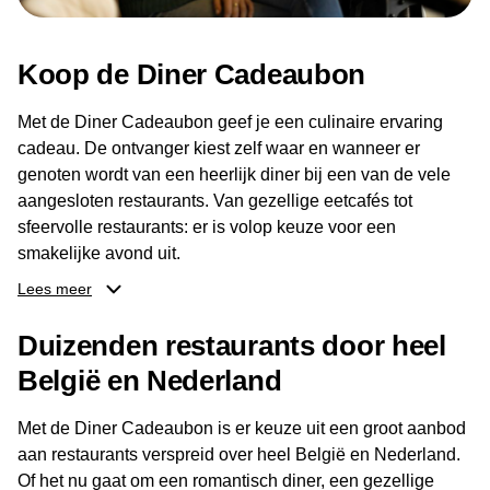
Koop de Diner Cadeaubon
Met de Diner Cadeaubon geef je een culinaire ervaring
cadeau. De ontvanger kiest zelf waar en wanneer er
genoten wordt van een heerlijk diner bij een van de vele
aangesloten restaurants. Van gezellige eetcafés tot
sfeervolle restaurants: er is volop keuze voor een
smakelijke avond uit.
Lees meer
Dankzij het brede aanbod aan restaurants kan de
ontvanger eenvoudig een locatie kiezen die past bij de
Duizenden restaurants door heel
smaak en gelegenheid. Zo geeft de Diner Cadeaubon niet
België en Nederland
alleen een diner, maar ook een gezellig moment om
samen te genieten van goed eten en een fijne avond.
Met de Diner Cadeaubon is er keuze uit een groot aanbod
aan restaurants verspreid over heel België en Nederland.
Of het nu gaat om een romantisch diner, een gezellige