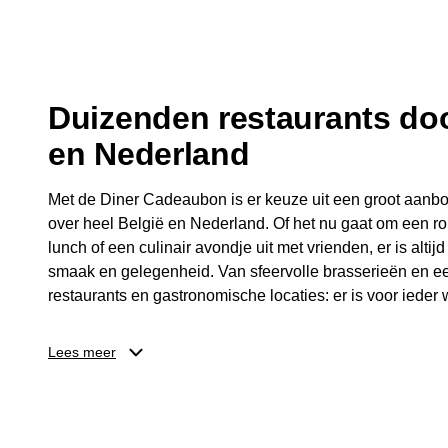
fijne avond.
Duizenden restaurants doo
en Nederland
Met de Diner Cadeaubon is er keuze uit een groot aanbo
over heel België en Nederland. Of het nu gaat om een ro
lunch of een culinair avondje uit met vrienden, er is altijd
smaak en gelegenheid. Van sfeervolle brasserieën en ee
restaurants en gastronomische locaties: er is voor ieder w
Dankzij het brede aanbod is er altijd een restaurant in de
Lees meer
Brussel, Antwerpen, Gent of Brugge. De ontvanger kiest
wordt genoten van deze culinaire ervaring. Zo is de Din
diner, maar een bijzondere belevenis.