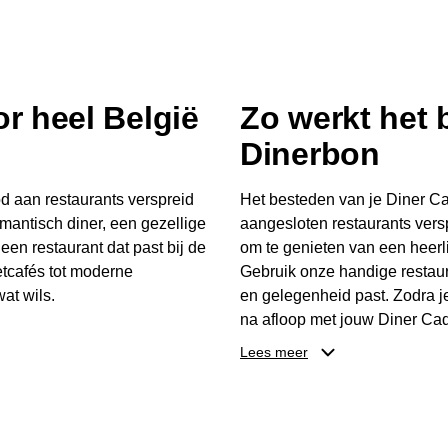
r heel België
Zo werkt het
Dinerbon
d aan restaurants verspreid
Het besteden van je Diner Ca
mantisch diner, een gezellige
aangesloten restaurants vers
 een restaurant dat past bij de
om te genieten van een heerli
tcafés tot moderne
Gebruik onze handige restaur
at wils.
en gelegenheid past. Zodra j
na afloop met jouw Diner Cad
 buurt, bijvoorbeeld in
één keer te besteden. Het re
Lees meer
 zelf waar en wanneer er
later worden gebruikt. Zo ge
er Cadeaubon niet alleen een