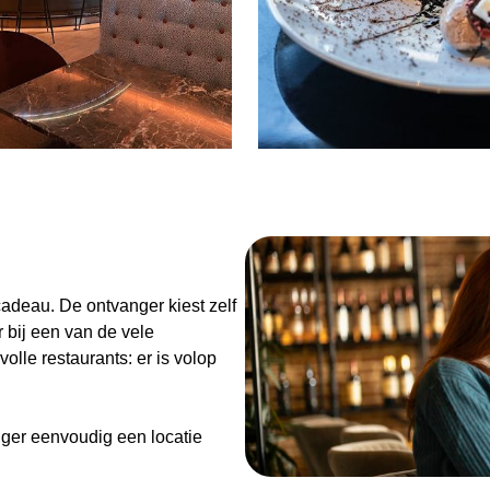
n
adeau. De ontvanger kiest zelf
 bij een van de vele
olle restaurants: er is volop
ger eenvoudig een locatie
de Diner Cadeaubon niet alleen
enieten van goed eten en een