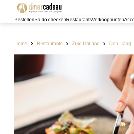
Bestellen
Saldo checken
Restaurants
Verkooppunten
Acce
Home
Restaurants
Zuid Holland
Den Haag