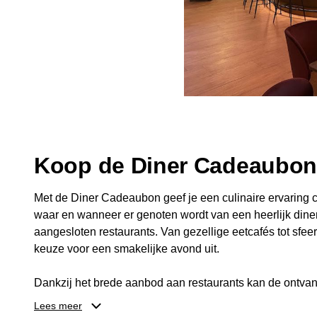
Koop de Diner Cadeaubo
Met de Diner Cadeaubon geef je een culinaire ervaring c
waar en wanneer er genoten wordt van een heerlijk diner
aangesloten restaurants. Van gezellige eetcafés tot sfeerv
keuze voor een smakelijke avond uit.
Dankzij het brede aanbod aan restaurants kan de ontvan
kiezen die past bij de smaak en gelegenheid. Zo geeft 
Lees meer
een diner, maar ook een gezellig moment om samen te g