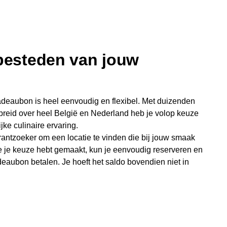
 besteden van jouw
deaubon is heel eenvoudig en flexibel. Met duizenden
preid over heel België en Nederland heb je volop keuze
jke culinaire ervaring.
antzoeker om een locatie te vinden die bij jouw smaak
e je keuze hebt gemaakt, kun je eenvoudig reserveren en
eaubon betalen. Je hoeft het saldo bovendien niet in
sterende bedrag blijft gewoon op de bon staan en kan
niet je keer op keer van bijzondere eetmomenten.