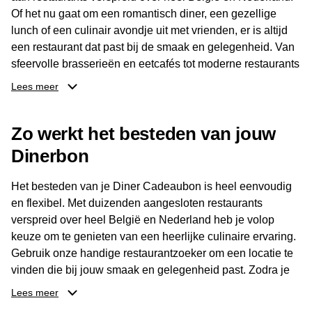
Of het nu gaat om een romantisch diner, een gezellige
lunch of een culinair avondje uit met vrienden, er is altijd
een restaurant dat past bij de smaak en gelegenheid. Van
sfeervolle brasserieën en eetcafés tot moderne restaurants
en gastronomische locaties: er is voor ieder wat wils.
Lees meer
Dankzij het brede aanbod is er altijd een restaurant in de
Zo werkt het besteden van jouw
buurt, bijvoorbeeld in Brussel, Antwerpen, Gent of Brugge.
De ontvanger kiest zelf waar en wanneer er wordt genoten
Dinerbon
van deze culinaire ervaring. Zo is de Diner Cadeaubon
niet alleen een diner, maar een bijzondere belevenis.
Het besteden van je Diner Cadeaubon is heel eenvoudig
en flexibel. Met duizenden aangesloten restaurants
verspreid over heel België en Nederland heb je volop
keuze om te genieten van een heerlijke culinaire ervaring.
Gebruik onze handige restaurantzoeker om een locatie te
vinden die bij jouw smaak en gelegenheid past. Zodra je
je keuze hebt gemaakt, kun je eenvoudig reserveren en na
Lees meer
afloop met jouw Diner Cadeaubon betalen. Je hoeft het