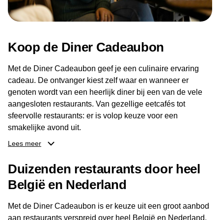
Koop de Diner Cadeaubon
Met de Diner Cadeaubon geef je een culinaire ervaring
cadeau. De ontvanger kiest zelf waar en wanneer er
genoten wordt van een heerlijk diner bij een van de vele
aangesloten restaurants. Van gezellige eetcafés tot
sfeervolle restaurants: er is volop keuze voor een
smakelijke avond uit.
Lees meer
Dankzij het brede aanbod aan restaurants kan de
ontvanger eenvoudig een locatie kiezen die past bij de
Duizenden restaurants door heel
smaak en gelegenheid. Zo geeft de Diner Cadeaubon niet
België en Nederland
alleen een diner, maar ook een gezellig moment om
samen te genieten van goed eten en een fijne avond.
Met de Diner Cadeaubon is er keuze uit een groot aanbod
aan restaurants verspreid over heel België en Nederland.