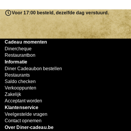
saldo bovendien niet in één keer te besteden. Het
resterende bedrag blijft gewoon op de bon staan en kan
Voor 17:00 besteld, dezelfde dag verstuurd.
later worden gebruikt. Zo geniet je keer op keer van
bijzondere eetmomenten.
Cadeau momenten
Dinercheque
Restaurantbon
Informatie
Diner Cadeaubon bestellen
Restaurants
Saldo checken
Verkooppunten
Zakelijk
Acceptant worden
Klantenservice
Veelgestelde vragen
Contact opnemen
Over Diner-cadeau.be