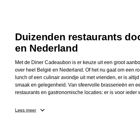
fijne avond.
Duizenden restaurants doo
en Nederland
Met de Diner Cadeaubon is er keuze uit een groot aanbo
over heel België en Nederland. Of het nu gaat om een ro
lunch of een culinair avondje uit met vrienden, er is altijd
smaak en gelegenheid. Van sfeervolle brasserieën en ee
restaurants en gastronomische locaties: er is voor ieder w
Dankzij het brede aanbod is er altijd een restaurant in de
Lees meer
Brussel, Antwerpen, Gent of Brugge. De ontvanger kiest
wordt genoten van deze culinaire ervaring. Zo is de Din
diner, maar een bijzondere belevenis.