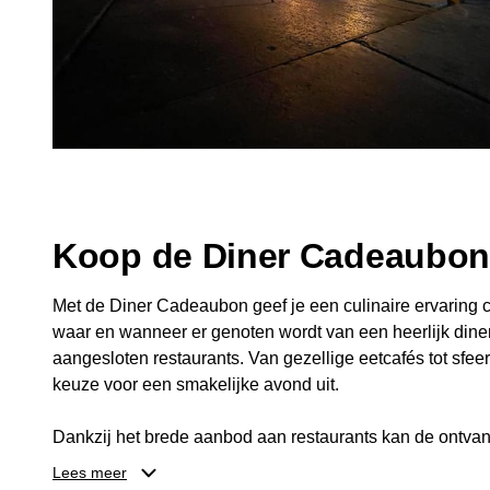
Koop de Diner Cadeaubo
Met de Diner Cadeaubon geef je een culinaire ervaring c
waar en wanneer er genoten wordt van een heerlijk diner
aangesloten restaurants. Van gezellige eetcafés tot sfeerv
keuze voor een smakelijke avond uit.
Dankzij het brede aanbod aan restaurants kan de ontvan
kiezen die past bij de smaak en gelegenheid. Zo geeft 
Lees meer
een diner, maar ook een gezellig moment om samen te g