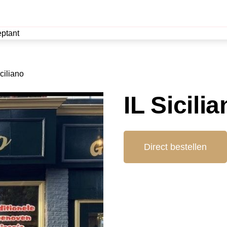
ptant
iciliano
IL Sicili
Direct bestellen