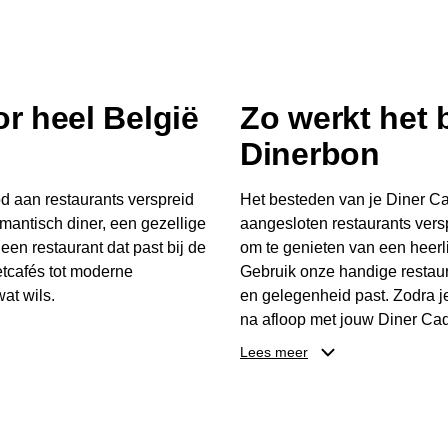
r heel België
Zo werkt het
Dinerbon
d aan restaurants verspreid
Het besteden van je Diner Ca
mantisch diner, een gezellige
aangesloten restaurants vers
 een restaurant dat past bij de
om te genieten van een heerli
tcafés tot moderne
Gebruik onze handige restaur
at wils.
en gelegenheid past. Zodra j
na afloop met jouw Diner Cad
 buurt, bijvoorbeeld in
één keer te besteden. Het re
Lees meer
 zelf waar en wanneer er
later worden gebruikt. Zo ge
er Cadeaubon niet alleen een