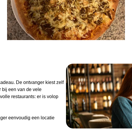
n
adeau. De ontvanger kiest zelf
 bij een van de vele
olle restaurants: er is volop
ger eenvoudig een locatie
de Diner Cadeaubon niet alleen
enieten van goed eten en een