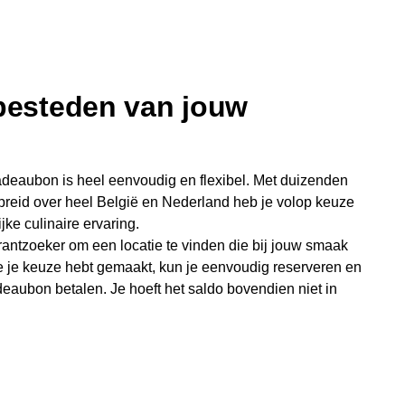
 besteden van jouw
deaubon is heel eenvoudig en flexibel. Met duizenden
preid over heel België en Nederland heb je volop keuze
jke culinaire ervaring.
antzoeker om een locatie te vinden die bij jouw smaak
e je keuze hebt gemaakt, kun je eenvoudig reserveren en
eaubon betalen. Je hoeft het saldo bovendien niet in
sterende bedrag blijft gewoon op de bon staan en kan
niet je keer op keer van bijzondere eetmomenten.