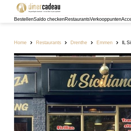
Bestellen
Saldo checken
Restaurants
Verkooppunten
Acce
Home
Restaurants
Drenthe
Emmen
IL S