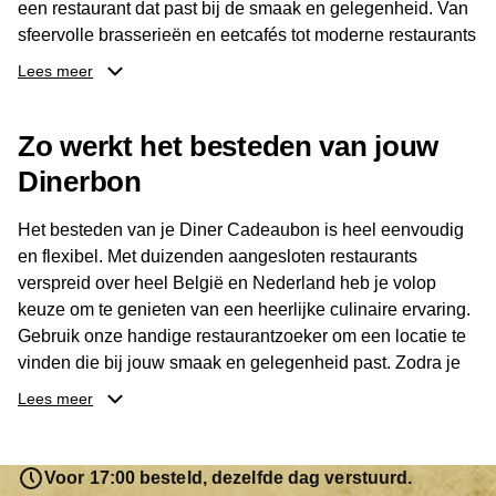
een restaurant dat past bij de smaak en gelegenheid. Van
sfeervolle brasserieën en eetcafés tot moderne restaurants
en gastronomische locaties: er is voor ieder wat wils.
Lees meer
Dankzij het brede aanbod is er altijd een restaurant in de
Zo werkt het besteden van jouw
buurt, bijvoorbeeld in Brussel, Antwerpen, Gent of Brugge.
De ontvanger kiest zelf waar en wanneer er wordt genoten
Dinerbon
van deze culinaire ervaring. Zo is de Diner Cadeaubon
niet alleen een diner, maar een bijzondere belevenis.
Het besteden van je Diner Cadeaubon is heel eenvoudig
en flexibel. Met duizenden aangesloten restaurants
verspreid over heel België en Nederland heb je volop
keuze om te genieten van een heerlijke culinaire ervaring.
Gebruik onze handige restaurantzoeker om een locatie te
vinden die bij jouw smaak en gelegenheid past. Zodra je
je keuze hebt gemaakt, kun je eenvoudig reserveren en na
Lees meer
afloop met jouw Diner Cadeaubon betalen. Je hoeft het
saldo bovendien niet in één keer te besteden. Het
resterende bedrag blijft gewoon op de bon staan en kan
Voor 17:00 besteld, dezelfde dag verstuurd.
later worden gebruikt. Zo geniet je keer op keer van