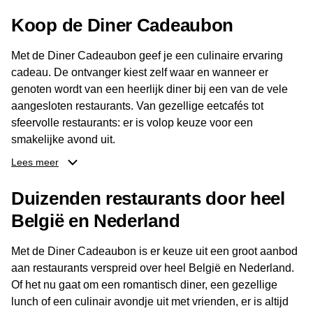
Koop de Diner Cadeaubon
Met de Diner Cadeaubon geef je een culinaire ervaring
cadeau. De ontvanger kiest zelf waar en wanneer er
genoten wordt van een heerlijk diner bij een van de vele
aangesloten restaurants. Van gezellige eetcafés tot
sfeervolle restaurants: er is volop keuze voor een
smakelijke avond uit.
Lees meer
Dankzij het brede aanbod aan restaurants kan de
ontvanger eenvoudig een locatie kiezen die past bij de
Duizenden restaurants door heel
smaak en gelegenheid. Zo geeft de Diner Cadeaubon niet
België en Nederland
alleen een diner, maar ook een gezellig moment om
samen te genieten van goed eten en een fijne avond.
Met de Diner Cadeaubon is er keuze uit een groot aanbod
aan restaurants verspreid over heel België en Nederland.
Of het nu gaat om een romantisch diner, een gezellige
lunch of een culinair avondje uit met vrienden, er is altijd