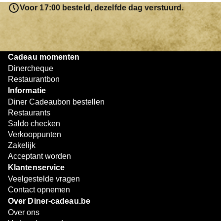
resterende bedrag blijft gewoon op de bon staan en kan
Voor 17:00 besteld, dezelfde dag verstuurd.
later worden gebruikt. Zo geniet je keer op keer van
bijzondere eetmomenten.
Cadeau momenten
Dinercheque
Restaurantbon
Informatie
Diner Cadeaubon bestellen
Restaurants
Saldo checken
Verkooppunten
Zakelijk
Acceptant worden
Klantenservice
Veelgestelde vragen
Contact opnemen
Over Diner-cadeau.be
Over ons