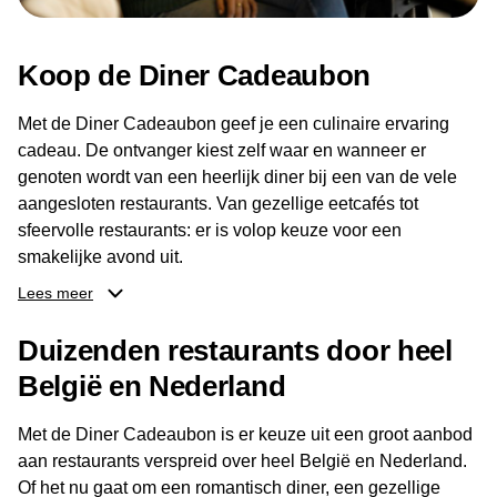
Koop de Diner Cadeaubon
Met de Diner Cadeaubon geef je een culinaire ervaring
cadeau. De ontvanger kiest zelf waar en wanneer er
genoten wordt van een heerlijk diner bij een van de vele
aangesloten restaurants. Van gezellige eetcafés tot
sfeervolle restaurants: er is volop keuze voor een
smakelijke avond uit.
Lees meer
Dankzij het brede aanbod aan restaurants kan de
ontvanger eenvoudig een locatie kiezen die past bij de
Duizenden restaurants door heel
smaak en gelegenheid. Zo geeft de Diner Cadeaubon niet
België en Nederland
alleen een diner, maar ook een gezellig moment om
samen te genieten van goed eten en een fijne avond.
Met de Diner Cadeaubon is er keuze uit een groot aanbod
aan restaurants verspreid over heel België en Nederland.
Of het nu gaat om een romantisch diner, een gezellige