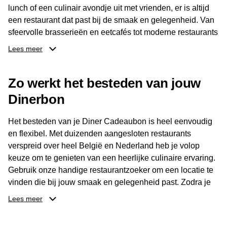
lunch of een culinair avondje uit met vrienden, er is altijd
een restaurant dat past bij de smaak en gelegenheid. Van
sfeervolle brasserieën en eetcafés tot moderne restaurants
en gastronomische locaties: er is voor ieder wat wils.
Lees meer
Dankzij het brede aanbod is er altijd een restaurant in de
Zo werkt het besteden van jouw
buurt, bijvoorbeeld in Brussel, Antwerpen, Gent of Brugge.
De ontvanger kiest zelf waar en wanneer er wordt genoten
Dinerbon
van deze culinaire ervaring. Zo is de Diner Cadeaubon
niet alleen een diner, maar een bijzondere belevenis.
Het besteden van je Diner Cadeaubon is heel eenvoudig
en flexibel. Met duizenden aangesloten restaurants
verspreid over heel België en Nederland heb je volop
keuze om te genieten van een heerlijke culinaire ervaring.
Gebruik onze handige restaurantzoeker om een locatie te
vinden die bij jouw smaak en gelegenheid past. Zodra je
je keuze hebt gemaakt, kun je eenvoudig reserveren en na
Lees meer
afloop met jouw Diner Cadeaubon betalen. Je hoeft het
saldo bovendien niet in één keer te besteden. Het