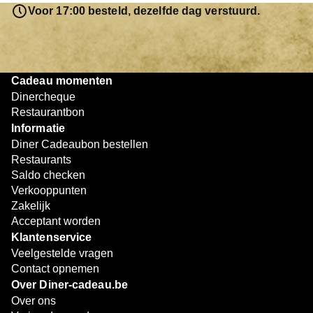
resterende bedrag blijft gewoon op de bon staan en kan
Voor 17:00 besteld, dezelfde dag verstuurd.
later worden gebruikt. Zo geniet je keer op keer van
bijzondere eetmomenten.
Cadeau momenten
Dinercheque
Restaurantbon
Informatie
Diner Cadeaubon bestellen
Restaurants
Saldo checken
Verkooppunten
Zakelijk
Acceptant worden
Klantenservice
Veelgestelde vragen
Contact opnemen
Over Diner-cadeau.be
Over ons