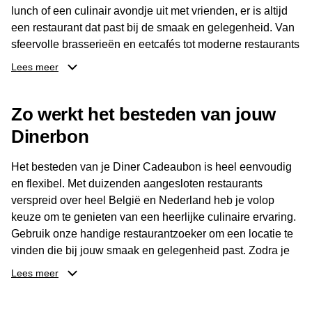
lunch of een culinair avondje uit met vrienden, er is altijd
een restaurant dat past bij de smaak en gelegenheid. Van
sfeervolle brasserieën en eetcafés tot moderne restaurants
en gastronomische locaties: er is voor ieder wat wils.
Lees meer
Dankzij het brede aanbod is er altijd een restaurant in de
Zo werkt het besteden van jouw
buurt, bijvoorbeeld in Brussel, Antwerpen, Gent of Brugge.
De ontvanger kiest zelf waar en wanneer er wordt genoten
Dinerbon
van deze culinaire ervaring. Zo is de Diner Cadeaubon
niet alleen een diner, maar een bijzondere belevenis.
Het besteden van je Diner Cadeaubon is heel eenvoudig
en flexibel. Met duizenden aangesloten restaurants
verspreid over heel België en Nederland heb je volop
keuze om te genieten van een heerlijke culinaire ervaring.
Gebruik onze handige restaurantzoeker om een locatie te
vinden die bij jouw smaak en gelegenheid past. Zodra je
je keuze hebt gemaakt, kun je eenvoudig reserveren en na
Lees meer
afloop met jouw Diner Cadeaubon betalen. Je hoeft het
saldo bovendien niet in één keer te besteden. Het