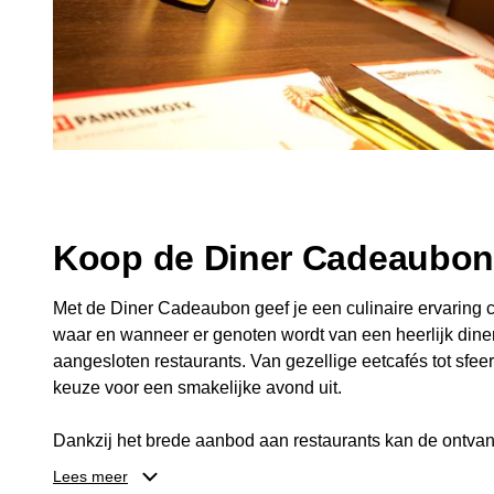
Koop de Diner Cadeaubo
Met de Diner Cadeaubon geef je een culinaire ervaring c
waar en wanneer er genoten wordt van een heerlijk diner
aangesloten restaurants. Van gezellige eetcafés tot sfeerv
keuze voor een smakelijke avond uit.
Dankzij het brede aanbod aan restaurants kan de ontvan
kiezen die past bij de smaak en gelegenheid. Zo geeft 
Lees meer
een diner, maar ook een gezellig moment om samen te g