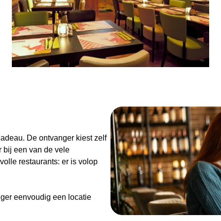
n
adeau. De ontvanger kiest zelf
 bij een van de vele
olle restaurants: er is volop
ger eenvoudig een locatie
de Diner Cadeaubon niet alleen
enieten van goed eten en een