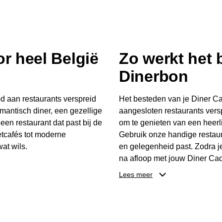
r heel België
Zo werkt het
Dinerbon
d aan restaurants verspreid
Het besteden van je Diner Ca
mantisch diner, een gezellige
aangesloten restaurants vers
 een restaurant dat past bij de
om te genieten van een heerli
tcafés tot moderne
Gebruik onze handige restaur
at wils.
en gelegenheid past. Zodra j
na afloop met jouw Diner Cad
 buurt, bijvoorbeeld in
één keer te besteden. Het re
Lees meer
 zelf waar en wanneer er
later worden gebruikt. Zo ge
er Cadeaubon niet alleen een