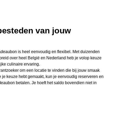
 besteden van jouw
deaubon is heel eenvoudig en flexibel. Met duizenden
preid over heel België en Nederland heb je volop keuze
jke culinaire ervaring.
antzoeker om een locatie te vinden die bij jouw smaak
e je keuze hebt gemaakt, kun je eenvoudig reserveren en
eaubon betalen. Je hoeft het saldo bovendien niet in
sterende bedrag blijft gewoon op de bon staan en kan
niet je keer op keer van bijzondere eetmomenten.