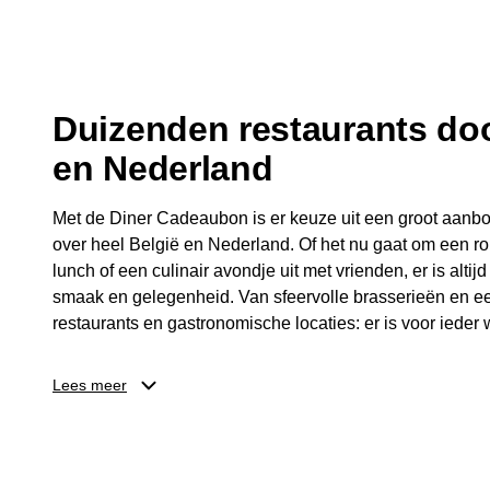
fijne avond.
Duizenden restaurants doo
en Nederland
Met de Diner Cadeaubon is er keuze uit een groot aanbo
over heel België en Nederland. Of het nu gaat om een ro
lunch of een culinair avondje uit met vrienden, er is altijd
smaak en gelegenheid. Van sfeervolle brasserieën en ee
restaurants en gastronomische locaties: er is voor ieder w
Dankzij het brede aanbod is er altijd een restaurant in de
Lees meer
Brussel, Antwerpen, Gent of Brugge. De ontvanger kiest
wordt genoten van deze culinaire ervaring. Zo is de Din
diner, maar een bijzondere belevenis.