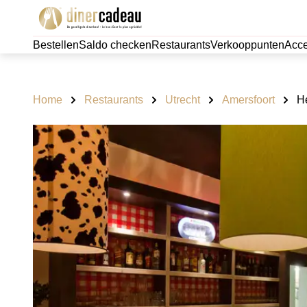
Bestellen
Saldo checken
Restaurants
Verkooppunten
Acce
Home
Restaurants
Utrecht
Amersfoort
H