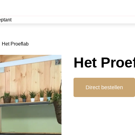
ptant
Het Proeflab
Het Proe
Direct bestellen