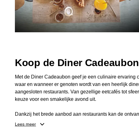
Koop de Diner Cadeaubo
Met de Diner Cadeaubon geef je een culinaire ervaring c
waar en wanneer er genoten wordt van een heerlijk diner
aangesloten restaurants. Van gezellige eetcafés tot sfeerv
keuze voor een smakelijke avond uit.
Dankzij het brede aanbod aan restaurants kan de ontvan
kiezen die past bij de smaak en gelegenheid. Zo geeft 
Lees meer
een diner, maar ook een gezellig moment om samen te g
fijne avond.