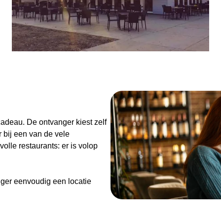
n
adeau. De ontvanger kiest zelf
 bij een van de vele
olle restaurants: er is volop
ger eenvoudig een locatie
de Diner Cadeaubon niet alleen
enieten van goed eten en een