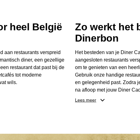
r heel België
Zo werkt het
Dinerbon
d aan restaurants verspreid
Het besteden van je Diner Ca
mantisch diner, een gezellige
aangesloten restaurants vers
 een restaurant dat past bij de
om te genieten van een heerli
tcafés tot moderne
Gebruik onze handige restaur
at wils.
en gelegenheid past. Zodra j
na afloop met jouw Diner Cad
 buurt, bijvoorbeeld in
één keer te besteden. Het re
Lees meer
 zelf waar en wanneer er
later worden gebruikt. Zo ge
er Cadeaubon niet alleen een