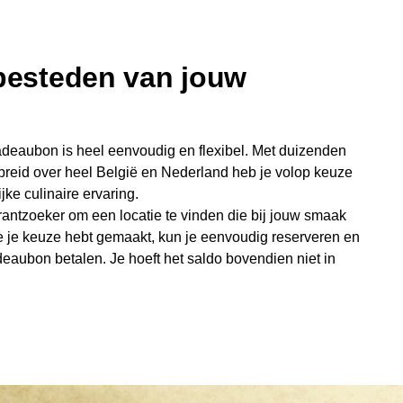
 besteden van jouw
deaubon is heel eenvoudig en flexibel. Met duizenden
preid over heel België en Nederland heb je volop keuze
jke culinaire ervaring.
antzoeker om een locatie te vinden die bij jouw smaak
e je keuze hebt gemaakt, kun je eenvoudig reserveren en
eaubon betalen. Je hoeft het saldo bovendien niet in
sterende bedrag blijft gewoon op de bon staan en kan
niet je keer op keer van bijzondere eetmomenten.