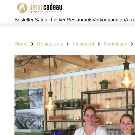
Bestellen
Saldo checken
Restaurants
Verkooppunten
Acce
Home
Restaurants
Flevoland
Marknesse