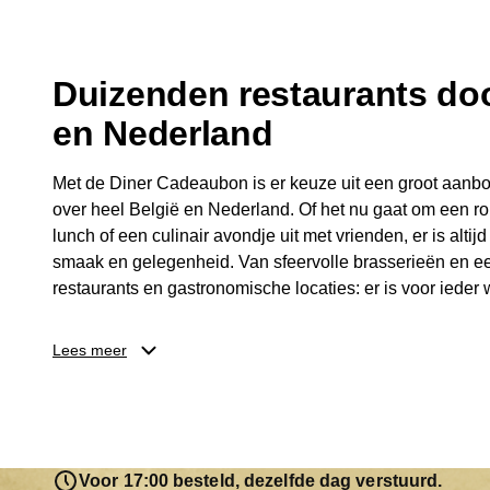
Duizenden restaurants doo
en Nederland
Met de Diner Cadeaubon is er keuze uit een groot aanbo
over heel België en Nederland. Of het nu gaat om een ro
lunch of een culinair avondje uit met vrienden, er is altijd
smaak en gelegenheid. Van sfeervolle brasserieën en ee
restaurants en gastronomische locaties: er is voor ieder w
Dankzij het brede aanbod is er altijd een restaurant in de
Lees meer
Brussel, Antwerpen, Gent of Brugge. De ontvanger kiest
wordt genoten van deze culinaire ervaring. Zo is de Din
diner, maar een bijzondere belevenis.
Voor 17:00 besteld, dezelfde dag verstuurd.