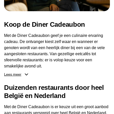
Koop de Diner Cadeaubon
Met de Diner Cadeaubon geef je een culinaire ervaring
cadeau. De ontvanger kiest zelf waar en wanneer er
genoten wordt van een heerlijk diner bij een van de vele
aangesloten restaurants. Van gezellige eetcafés tot
sfeervolle restaurants: er is volop keuze voor een
smakelijke avond uit.
Lees meer
Dankzij het brede aanbod aan restaurants kan de
ontvanger eenvoudig een locatie kiezen die past bij de
Duizenden restaurants door heel
smaak en gelegenheid. Zo geeft de Diner Cadeaubon niet
België en Nederland
alleen een diner, maar ook een gezellig moment om
samen te genieten van goed eten en een fijne avond.
Met de Diner Cadeaubon is er keuze uit een groot aanbod
aan restaurants verspreid over heel België en Nederland.