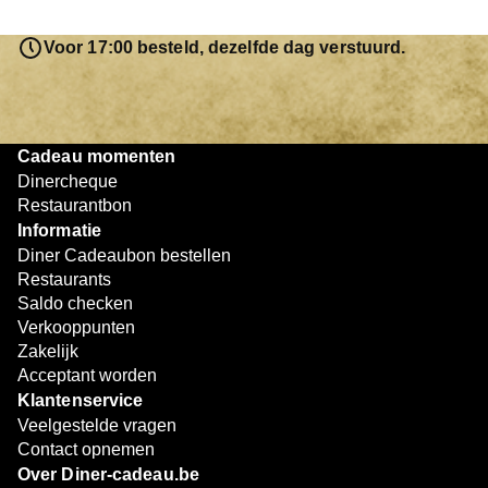
saldo bovendien niet in één keer te besteden. Het
resterende bedrag blijft gewoon op de bon staan en kan
Voor 17:00 besteld, dezelfde dag verstuurd.
later worden gebruikt. Zo geniet je keer op keer van
bijzondere eetmomenten.
Cadeau momenten
Dinercheque
Restaurantbon
Informatie
Diner Cadeaubon bestellen
Restaurants
Saldo checken
Verkooppunten
Zakelijk
Acceptant worden
Klantenservice
Veelgestelde vragen
Contact opnemen
Over Diner-cadeau.be