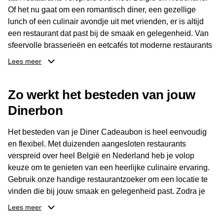
Of het nu gaat om een romantisch diner, een gezellige
lunch of een culinair avondje uit met vrienden, er is altijd
een restaurant dat past bij de smaak en gelegenheid. Van
sfeervolle brasserieën en eetcafés tot moderne restaurants
en gastronomische locaties: er is voor ieder wat wils.
Lees meer
Dankzij het brede aanbod is er altijd een restaurant in de
Zo werkt het besteden van jouw
buurt, bijvoorbeeld in Brussel, Antwerpen, Gent of Brugge.
De ontvanger kiest zelf waar en wanneer er wordt genoten
Dinerbon
van deze culinaire ervaring. Zo is de Diner Cadeaubon
niet alleen een diner, maar een bijzondere belevenis.
Het besteden van je Diner Cadeaubon is heel eenvoudig
en flexibel. Met duizenden aangesloten restaurants
verspreid over heel België en Nederland heb je volop
keuze om te genieten van een heerlijke culinaire ervaring.
Gebruik onze handige restaurantzoeker om een locatie te
vinden die bij jouw smaak en gelegenheid past. Zodra je
je keuze hebt gemaakt, kun je eenvoudig reserveren en na
Lees meer
afloop met jouw Diner Cadeaubon betalen. Je hoeft het