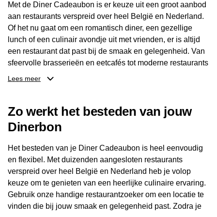
Met de Diner Cadeaubon is er keuze uit een groot aanbod
aan restaurants verspreid over heel België en Nederland.
Of het nu gaat om een romantisch diner, een gezellige
lunch of een culinair avondje uit met vrienden, er is altijd
een restaurant dat past bij de smaak en gelegenheid. Van
sfeervolle brasserieën en eetcafés tot moderne restaurants
en gastronomische locaties: er is voor ieder wat wils.
Lees meer
Dankzij het brede aanbod is er altijd een restaurant in de
Zo werkt het besteden van jouw
buurt, bijvoorbeeld in Brussel, Antwerpen, Gent of Brugge.
De ontvanger kiest zelf waar en wanneer er wordt genoten
Dinerbon
van deze culinaire ervaring. Zo is de Diner Cadeaubon
niet alleen een diner, maar een bijzondere belevenis.
Het besteden van je Diner Cadeaubon is heel eenvoudig
en flexibel. Met duizenden aangesloten restaurants
verspreid over heel België en Nederland heb je volop
keuze om te genieten van een heerlijke culinaire ervaring.
Gebruik onze handige restaurantzoeker om een locatie te
vinden die bij jouw smaak en gelegenheid past. Zodra je