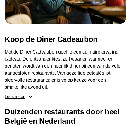
Koop de Diner Cadeaubon
Met de Diner Cadeaubon geef je een culinaire ervaring
cadeau. De ontvanger kiest zelf waar en wanneer er
genoten wordt van een heerlijk diner bij een van de vele
aangesloten restaurants. Van gezellige eetcafés tot
sfeervolle restaurants: er is volop keuze voor een
smakelijke avond uit.
Lees meer
Dankzij het brede aanbod aan restaurants kan de
ontvanger eenvoudig een locatie kiezen die past bij de
Duizenden restaurants door heel
smaak en gelegenheid. Zo geeft de Diner Cadeaubon niet
België en Nederland
alleen een diner, maar ook een gezellig moment om
samen te genieten van goed eten en een fijne avond.