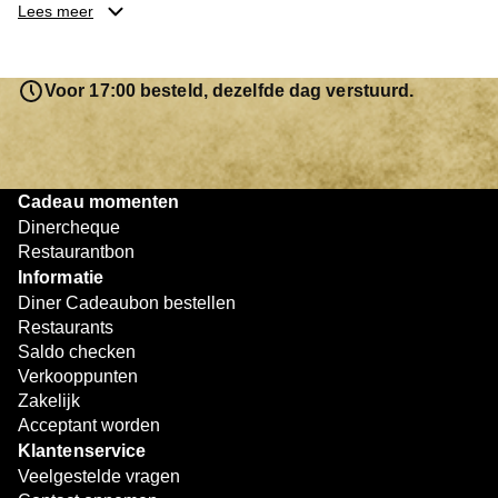
je keuze hebt gemaakt, kun je eenvoudig reserveren en na
Lees meer
afloop met jouw Diner Cadeaubon betalen. Je hoeft het
saldo bovendien niet in één keer te besteden. Het
resterende bedrag blijft gewoon op de bon staan en kan
Voor 17:00 besteld, dezelfde dag verstuurd.
later worden gebruikt. Zo geniet je keer op keer van
bijzondere eetmomenten.
Cadeau momenten
Dinercheque
Restaurantbon
Informatie
Diner Cadeaubon bestellen
Restaurants
Saldo checken
Verkooppunten
Zakelijk
Acceptant worden
Klantenservice
Veelgestelde vragen