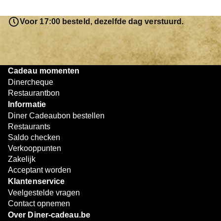
saldo bovendien niet in één keer te besteden. Het
resterende bedrag blijft gewoon op de bon staan en kan
Voor 17:00 besteld, dezelfde dag verstuurd.
later worden gebruikt. Zo geniet je keer op keer van
bijzondere eetmomenten.
Cadeau momenten
Dinercheque
Restaurantbon
Informatie
Diner Cadeaubon bestellen
Restaurants
Saldo checken
Verkooppunten
Zakelijk
Acceptant worden
Klantenservice
Veelgestelde vragen
Contact opnemen
Over Diner-cadeau.be