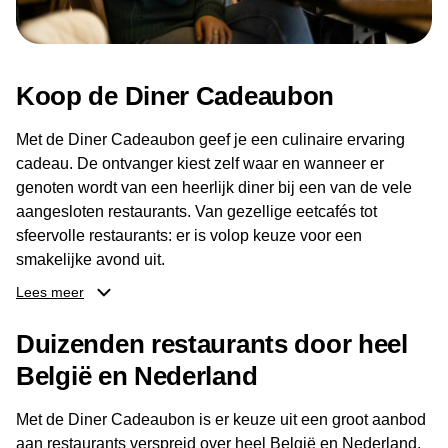
Koop de Diner Cadeaubon
Met de Diner Cadeaubon geef je een culinaire ervaring
cadeau. De ontvanger kiest zelf waar en wanneer er
genoten wordt van een heerlijk diner bij een van de vele
aangesloten restaurants. Van gezellige eetcafés tot
sfeervolle restaurants: er is volop keuze voor een
smakelijke avond uit.
Lees meer
Dankzij het brede aanbod aan restaurants kan de
ontvanger eenvoudig een locatie kiezen die past bij de
Duizenden restaurants door heel
smaak en gelegenheid. Zo geeft de Diner Cadeaubon niet
België en Nederland
alleen een diner, maar ook een gezellig moment om
samen te genieten van goed eten en een fijne avond.
Met de Diner Cadeaubon is er keuze uit een groot aanbod
aan restaurants verspreid over heel België en Nederland.