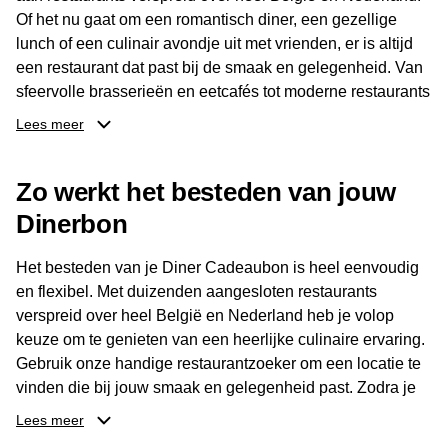
Of het nu gaat om een romantisch diner, een gezellige
lunch of een culinair avondje uit met vrienden, er is altijd
een restaurant dat past bij de smaak en gelegenheid. Van
sfeervolle brasserieën en eetcafés tot moderne restaurants
en gastronomische locaties: er is voor ieder wat wils.
Lees meer
Dankzij het brede aanbod is er altijd een restaurant in de
Zo werkt het besteden van jouw
buurt, bijvoorbeeld in Brussel, Antwerpen, Gent of Brugge.
De ontvanger kiest zelf waar en wanneer er wordt genoten
Dinerbon
van deze culinaire ervaring. Zo is de Diner Cadeaubon
niet alleen een diner, maar een bijzondere belevenis.
Het besteden van je Diner Cadeaubon is heel eenvoudig
en flexibel. Met duizenden aangesloten restaurants
verspreid over heel België en Nederland heb je volop
keuze om te genieten van een heerlijke culinaire ervaring.
Gebruik onze handige restaurantzoeker om een locatie te
vinden die bij jouw smaak en gelegenheid past. Zodra je
je keuze hebt gemaakt, kun je eenvoudig reserveren en na
Lees meer
afloop met jouw Diner Cadeaubon betalen. Je hoeft het