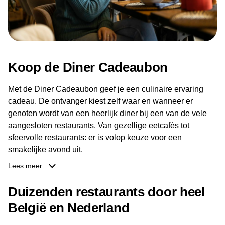
Koop de Diner Cadeaubon
Met de Diner Cadeaubon geef je een culinaire ervaring
cadeau. De ontvanger kiest zelf waar en wanneer er
genoten wordt van een heerlijk diner bij een van de vele
aangesloten restaurants. Van gezellige eetcafés tot
sfeervolle restaurants: er is volop keuze voor een
smakelijke avond uit.
Lees meer
Dankzij het brede aanbod aan restaurants kan de
ontvanger eenvoudig een locatie kiezen die past bij de
Duizenden restaurants door heel
smaak en gelegenheid. Zo geeft de Diner Cadeaubon niet
België en Nederland
alleen een diner, maar ook een gezellig moment om
samen te genieten van goed eten en een fijne avond.