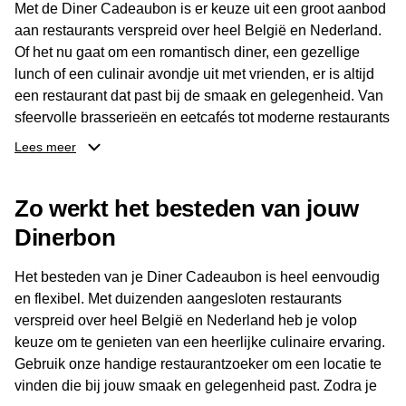
Met de Diner Cadeaubon is er keuze uit een groot aanbod
aan restaurants verspreid over heel België en Nederland.
Of het nu gaat om een romantisch diner, een gezellige
lunch of een culinair avondje uit met vrienden, er is altijd
een restaurant dat past bij de smaak en gelegenheid. Van
sfeervolle brasserieën en eetcafés tot moderne restaurants
en gastronomische locaties: er is voor ieder wat wils.
Lees meer
Dankzij het brede aanbod is er altijd een restaurant in de
Zo werkt het besteden van jouw
buurt, bijvoorbeeld in Brussel, Antwerpen, Gent of Brugge.
De ontvanger kiest zelf waar en wanneer er wordt genoten
Dinerbon
van deze culinaire ervaring. Zo is de Diner Cadeaubon
niet alleen een diner, maar een bijzondere belevenis.
Het besteden van je Diner Cadeaubon is heel eenvoudig
en flexibel. Met duizenden aangesloten restaurants
verspreid over heel België en Nederland heb je volop
keuze om te genieten van een heerlijke culinaire ervaring.
Gebruik onze handige restaurantzoeker om een locatie te
vinden die bij jouw smaak en gelegenheid past. Zodra je