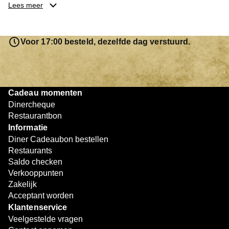
je keuze hebt gemaakt, kun je eenvoudig reserveren en na
Lees meer
afloop met jouw Diner Cadeaubon betalen. Je hoeft het
saldo bovendien niet in één keer te besteden. Het
resterende bedrag blijft gewoon op de bon staan en kan
Voor 17:00 besteld, dezelfde dag verstuurd.
later worden gebruikt. Zo geniet je keer op keer van
bijzondere eetmomenten.
Cadeau momenten
Dinercheque
Restaurantbon
Informatie
Diner Cadeaubon bestellen
Restaurants
Saldo checken
Verkooppunten
Zakelijk
Acceptant worden
Klantenservice
Veelgestelde vragen