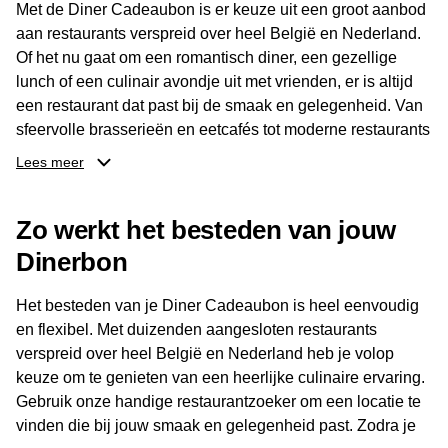
Met de Diner Cadeaubon is er keuze uit een groot aanbod
aan restaurants verspreid over heel België en Nederland.
Of het nu gaat om een romantisch diner, een gezellige
lunch of een culinair avondje uit met vrienden, er is altijd
een restaurant dat past bij de smaak en gelegenheid. Van
sfeervolle brasserieën en eetcafés tot moderne restaurants
en gastronomische locaties: er is voor ieder wat wils.
Lees meer
Dankzij het brede aanbod is er altijd een restaurant in de
Zo werkt het besteden van jouw
buurt, bijvoorbeeld in Brussel, Antwerpen, Gent of Brugge.
De ontvanger kiest zelf waar en wanneer er wordt genoten
Dinerbon
van deze culinaire ervaring. Zo is de Diner Cadeaubon
niet alleen een diner, maar een bijzondere belevenis.
Het besteden van je Diner Cadeaubon is heel eenvoudig
en flexibel. Met duizenden aangesloten restaurants
verspreid over heel België en Nederland heb je volop
keuze om te genieten van een heerlijke culinaire ervaring.
Gebruik onze handige restaurantzoeker om een locatie te
vinden die bij jouw smaak en gelegenheid past. Zodra je