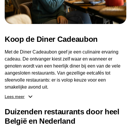
Koop de Diner Cadeaubon
Met de Diner Cadeaubon geef je een culinaire ervaring
cadeau. De ontvanger kiest zelf waar en wanneer er
genoten wordt van een heerlijk diner bij een van de vele
aangesloten restaurants. Van gezellige eetcafés tot
sfeervolle restaurants: er is volop keuze voor een
smakelijke avond uit.
Lees meer
Dankzij het brede aanbod aan restaurants kan de
ontvanger eenvoudig een locatie kiezen die past bij de
Duizenden restaurants door heel
smaak en gelegenheid. Zo geeft de Diner Cadeaubon niet
België en Nederland
alleen een diner, maar ook een gezellig moment om
samen te genieten van goed eten en een fijne avond.