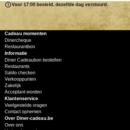
resterende bedrag blijft gewoon op de bon staan en kan
Voor 17:00 besteld, dezelfde dag verstuurd.
later worden gebruikt. Zo geniet je keer op keer van
bijzondere eetmomenten.
Cadeau momenten
Dinercheque
Restaurantbon
Informatie
Diner Cadeaubon bestellen
Restaurants
Saldo checken
Verkooppunten
Zakelijk
Acceptant worden
Klantenservice
Veelgestelde vragen
Contact opnemen
Over Diner-cadeau.be
Over ons