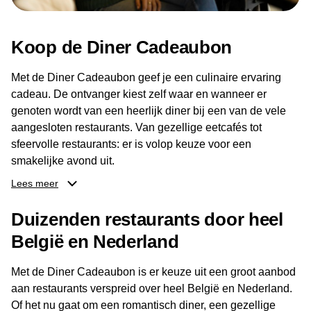
Koop de Diner Cadeaubon
Met de Diner Cadeaubon geef je een culinaire ervaring
cadeau. De ontvanger kiest zelf waar en wanneer er
genoten wordt van een heerlijk diner bij een van de vele
aangesloten restaurants. Van gezellige eetcafés tot
sfeervolle restaurants: er is volop keuze voor een
smakelijke avond uit.
Lees meer
Dankzij het brede aanbod aan restaurants kan de
ontvanger eenvoudig een locatie kiezen die past bij de
Duizenden restaurants door heel
smaak en gelegenheid. Zo geeft de Diner Cadeaubon niet
België en Nederland
alleen een diner, maar ook een gezellig moment om
samen te genieten van goed eten en een fijne avond.
Met de Diner Cadeaubon is er keuze uit een groot aanbod
aan restaurants verspreid over heel België en Nederland.
Of het nu gaat om een romantisch diner, een gezellige