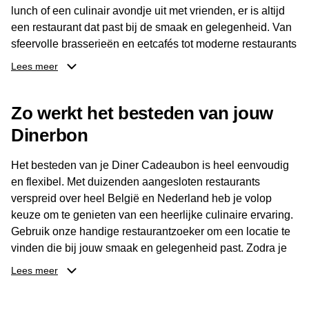
lunch of een culinair avondje uit met vrienden, er is altijd
een restaurant dat past bij de smaak en gelegenheid. Van
sfeervolle brasserieën en eetcafés tot moderne restaurants
en gastronomische locaties: er is voor ieder wat wils.
Lees meer
Dankzij het brede aanbod is er altijd een restaurant in de
Zo werkt het besteden van jouw
buurt, bijvoorbeeld in Brussel, Antwerpen, Gent of Brugge.
De ontvanger kiest zelf waar en wanneer er wordt genoten
Dinerbon
van deze culinaire ervaring. Zo is de Diner Cadeaubon
niet alleen een diner, maar een bijzondere belevenis.
Het besteden van je Diner Cadeaubon is heel eenvoudig
en flexibel. Met duizenden aangesloten restaurants
verspreid over heel België en Nederland heb je volop
keuze om te genieten van een heerlijke culinaire ervaring.
Gebruik onze handige restaurantzoeker om een locatie te
vinden die bij jouw smaak en gelegenheid past. Zodra je
je keuze hebt gemaakt, kun je eenvoudig reserveren en na
Lees meer
afloop met jouw Diner Cadeaubon betalen. Je hoeft het
saldo bovendien niet in één keer te besteden. Het