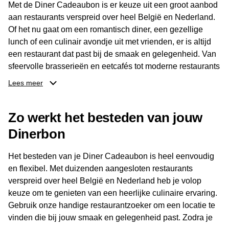
Met de Diner Cadeaubon is er keuze uit een groot aanbod
aan restaurants verspreid over heel België en Nederland.
Of het nu gaat om een romantisch diner, een gezellige
lunch of een culinair avondje uit met vrienden, er is altijd
een restaurant dat past bij de smaak en gelegenheid. Van
sfeervolle brasserieën en eetcafés tot moderne restaurants
en gastronomische locaties: er is voor ieder wat wils.
Lees meer
Dankzij het brede aanbod is er altijd een restaurant in de
Zo werkt het besteden van jouw
buurt, bijvoorbeeld in Brussel, Antwerpen, Gent of Brugge.
De ontvanger kiest zelf waar en wanneer er wordt genoten
Dinerbon
van deze culinaire ervaring. Zo is de Diner Cadeaubon
niet alleen een diner, maar een bijzondere belevenis.
Het besteden van je Diner Cadeaubon is heel eenvoudig
en flexibel. Met duizenden aangesloten restaurants
verspreid over heel België en Nederland heb je volop
keuze om te genieten van een heerlijke culinaire ervaring.
Gebruik onze handige restaurantzoeker om een locatie te
vinden die bij jouw smaak en gelegenheid past. Zodra je