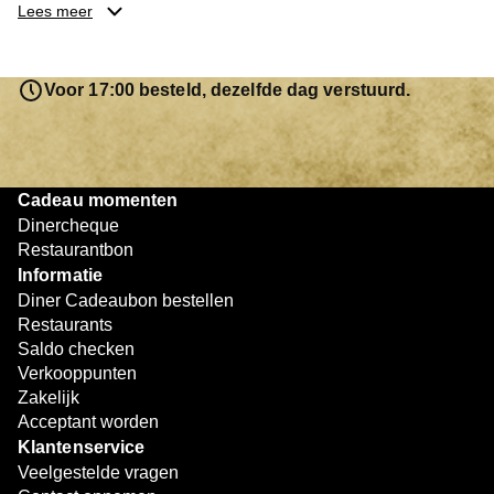
je keuze hebt gemaakt, kun je eenvoudig reserveren en na
Lees meer
afloop met jouw Diner Cadeaubon betalen. Je hoeft het
saldo bovendien niet in één keer te besteden. Het
resterende bedrag blijft gewoon op de bon staan en kan
Voor 17:00 besteld, dezelfde dag verstuurd.
later worden gebruikt. Zo geniet je keer op keer van
bijzondere eetmomenten.
Cadeau momenten
Dinercheque
Restaurantbon
Informatie
Diner Cadeaubon bestellen
Restaurants
Saldo checken
Verkooppunten
Zakelijk
Acceptant worden
Klantenservice
Veelgestelde vragen