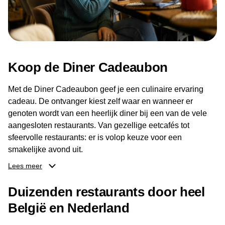
Koop de Diner Cadeaubon
Met de Diner Cadeaubon geef je een culinaire ervaring
cadeau. De ontvanger kiest zelf waar en wanneer er
genoten wordt van een heerlijk diner bij een van de vele
aangesloten restaurants. Van gezellige eetcafés tot
sfeervolle restaurants: er is volop keuze voor een
smakelijke avond uit.
Lees meer
Dankzij het brede aanbod aan restaurants kan de
ontvanger eenvoudig een locatie kiezen die past bij de
Duizenden restaurants door heel
smaak en gelegenheid. Zo geeft de Diner Cadeaubon niet
België en Nederland
alleen een diner, maar ook een gezellig moment om
samen te genieten van goed eten en een fijne avond.