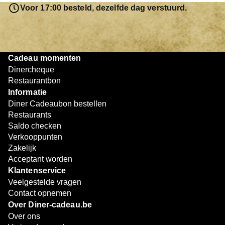
resterende bedrag blijft gewoon op de bon staan en kan
Voor 17:00 besteld, dezelfde dag verstuurd.
later worden gebruikt. Zo geniet je keer op keer van
bijzondere eetmomenten.
Cadeau momenten
Dinercheque
Restaurantbon
Informatie
Diner Cadeaubon bestellen
Restaurants
Saldo checken
Verkooppunten
Zakelijk
Acceptant worden
Klantenservice
Veelgestelde vragen
Contact opnemen
Over Diner-cadeau.be
Over ons