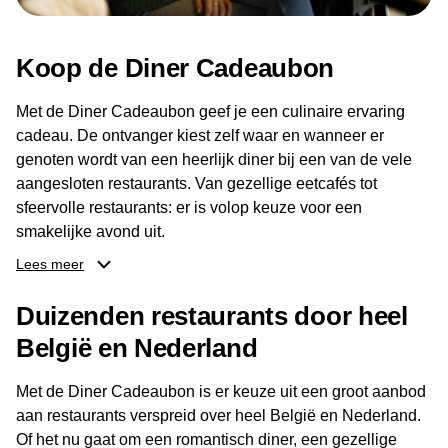
Koop de Diner Cadeaubon
Met de Diner Cadeaubon geef je een culinaire ervaring
cadeau. De ontvanger kiest zelf waar en wanneer er
genoten wordt van een heerlijk diner bij een van de vele
aangesloten restaurants. Van gezellige eetcafés tot
sfeervolle restaurants: er is volop keuze voor een
smakelijke avond uit.
Lees meer
Dankzij het brede aanbod aan restaurants kan de
ontvanger eenvoudig een locatie kiezen die past bij de
Duizenden restaurants door heel
smaak en gelegenheid. Zo geeft de Diner Cadeaubon niet
België en Nederland
alleen een diner, maar ook een gezellig moment om
samen te genieten van goed eten en een fijne avond.
Met de Diner Cadeaubon is er keuze uit een groot aanbod
aan restaurants verspreid over heel België en Nederland.
Of het nu gaat om een romantisch diner, een gezellige