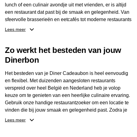
lunch of een culinair avondje uit met vrienden, er is altijd
een restaurant dat past bij de smaak en gelegenheid. Van
sfeervolle brasserieën en eetcafés tot moderne restaurants
en gastronomische locaties: er is voor ieder wat wils.
Lees meer
Dankzij het brede aanbod is er altijd een restaurant in de
Zo werkt het besteden van jouw
buurt, bijvoorbeeld in Brussel, Antwerpen, Gent of Brugge.
De ontvanger kiest zelf waar en wanneer er wordt genoten
Dinerbon
van deze culinaire ervaring. Zo is de Diner Cadeaubon
niet alleen een diner, maar een bijzondere belevenis.
Het besteden van je Diner Cadeaubon is heel eenvoudig
en flexibel. Met duizenden aangesloten restaurants
verspreid over heel België en Nederland heb je volop
keuze om te genieten van een heerlijke culinaire ervaring.
Gebruik onze handige restaurantzoeker om een locatie te
vinden die bij jouw smaak en gelegenheid past. Zodra je
je keuze hebt gemaakt, kun je eenvoudig reserveren en na
Lees meer
afloop met jouw Diner Cadeaubon betalen. Je hoeft het
saldo bovendien niet in één keer te besteden. Het