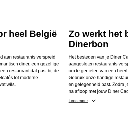
r heel België
Zo werkt het
Dinerbon
d aan restaurants verspreid
Het besteden van je Diner Ca
mantisch diner, een gezellige
aangesloten restaurants vers
 een restaurant dat past bij de
om te genieten van een heerli
tcafés tot moderne
Gebruik onze handige restaur
at wils.
en gelegenheid past. Zodra j
na afloop met jouw Diner Cad
 buurt, bijvoorbeeld in
één keer te besteden. Het re
Lees meer
 zelf waar en wanneer er
later worden gebruikt. Zo ge
er Cadeaubon niet alleen een