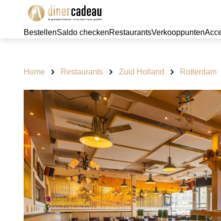
Bestellen
Saldo checken
Restaurants
Verkooppunten
Acce
Home
Restaurants
Zuid Holland
Rotterdam