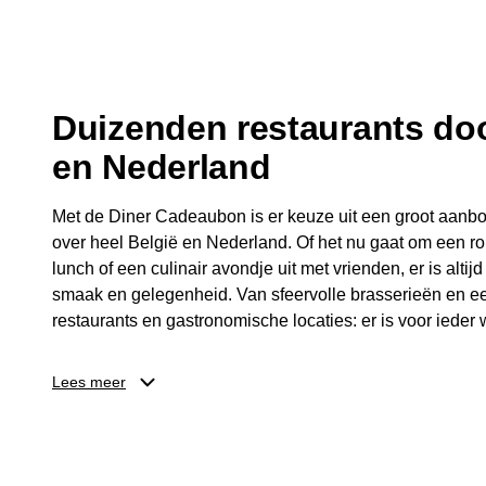
fijne avond.
Duizenden restaurants doo
en Nederland
Met de Diner Cadeaubon is er keuze uit een groot aanbo
over heel België en Nederland. Of het nu gaat om een ro
lunch of een culinair avondje uit met vrienden, er is altijd
smaak en gelegenheid. Van sfeervolle brasserieën en ee
restaurants en gastronomische locaties: er is voor ieder w
Dankzij het brede aanbod is er altijd een restaurant in de
Lees meer
Brussel, Antwerpen, Gent of Brugge. De ontvanger kiest
wordt genoten van deze culinaire ervaring. Zo is de Din
diner, maar een bijzondere belevenis.