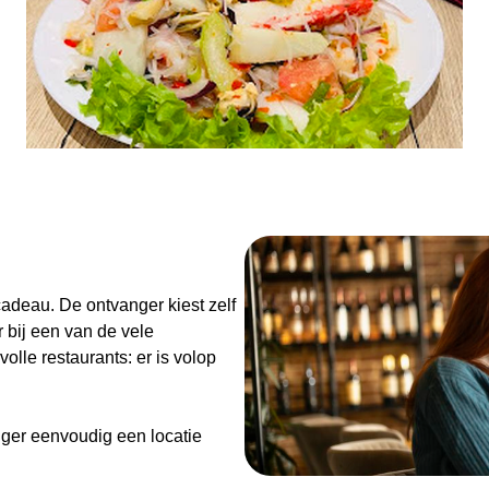
n
adeau. De ontvanger kiest zelf
 bij een van de vele
olle restaurants: er is volop
ger eenvoudig een locatie
de Diner Cadeaubon niet alleen
enieten van goed eten en een