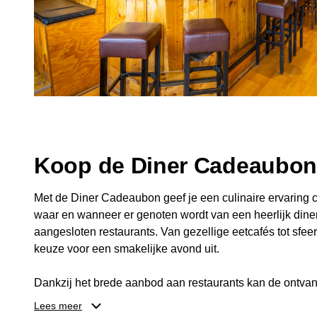
Koop de Diner Cadeaubo
Met de Diner Cadeaubon geef je een culinaire ervaring c
waar en wanneer er genoten wordt van een heerlijk diner
aangesloten restaurants. Van gezellige eetcafés tot sfeerv
keuze voor een smakelijke avond uit.
Dankzij het brede aanbod aan restaurants kan de ontvan
kiezen die past bij de smaak en gelegenheid. Zo geeft 
Lees meer
een diner, maar ook een gezellig moment om samen te g