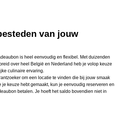
 besteden van jouw
deaubon is heel eenvoudig en flexibel. Met duizenden
preid over heel België en Nederland heb je volop keuze
jke culinaire ervaring.
antzoeker om een locatie te vinden die bij jouw smaak
e je keuze hebt gemaakt, kun je eenvoudig reserveren en
eaubon betalen. Je hoeft het saldo bovendien niet in
sterende bedrag blijft gewoon op de bon staan en kan
niet je keer op keer van bijzondere eetmomenten.