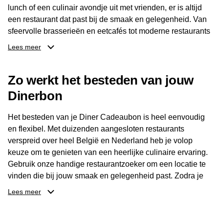
lunch of een culinair avondje uit met vrienden, er is altijd
een restaurant dat past bij de smaak en gelegenheid. Van
sfeervolle brasserieën en eetcafés tot moderne restaurants
en gastronomische locaties: er is voor ieder wat wils.
Lees meer
Dankzij het brede aanbod is er altijd een restaurant in de
Zo werkt het besteden van jouw
buurt, bijvoorbeeld in Brussel, Antwerpen, Gent of Brugge.
De ontvanger kiest zelf waar en wanneer er wordt genoten
Dinerbon
van deze culinaire ervaring. Zo is de Diner Cadeaubon
niet alleen een diner, maar een bijzondere belevenis.
Het besteden van je Diner Cadeaubon is heel eenvoudig
en flexibel. Met duizenden aangesloten restaurants
verspreid over heel België en Nederland heb je volop
keuze om te genieten van een heerlijke culinaire ervaring.
Gebruik onze handige restaurantzoeker om een locatie te
vinden die bij jouw smaak en gelegenheid past. Zodra je
je keuze hebt gemaakt, kun je eenvoudig reserveren en na
Lees meer
afloop met jouw Diner Cadeaubon betalen. Je hoeft het
saldo bovendien niet in één keer te besteden. Het