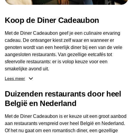
Koop de Diner Cadeaubon
Met de Diner Cadeaubon geef je een culinaire ervaring
cadeau. De ontvanger kiest zelf waar en wanneer er
genoten wordt van een heerlijk diner bij een van de vele
aangesloten restaurants. Van gezellige eetcafés tot
sfeervolle restaurants: er is volop keuze voor een
smakelijke avond uit.
Lees meer
Dankzij het brede aanbod aan restaurants kan de
ontvanger eenvoudig een locatie kiezen die past bij de
Duizenden restaurants door heel
smaak en gelegenheid. Zo geeft de Diner Cadeaubon niet
België en Nederland
alleen een diner, maar ook een gezellig moment om
samen te genieten van goed eten en een fijne avond.
Met de Diner Cadeaubon is er keuze uit een groot aanbod
aan restaurants verspreid over heel België en Nederland.
Of het nu gaat om een romantisch diner, een gezellige