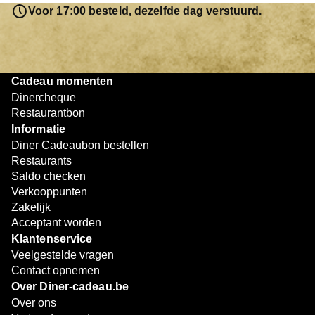
resterende bedrag blijft gewoon op de bon staan en kan
Voor 17:00 besteld, dezelfde dag verstuurd.
later worden gebruikt. Zo geniet je keer op keer van
bijzondere eetmomenten.
Cadeau momenten
Dinercheque
Restaurantbon
Informatie
Diner Cadeaubon bestellen
Restaurants
Saldo checken
Verkooppunten
Zakelijk
Acceptant worden
Klantenservice
Veelgestelde vragen
Contact opnemen
Over Diner-cadeau.be
Over ons