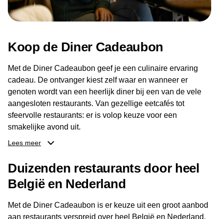
Koop de Diner Cadeaubon
Met de Diner Cadeaubon geef je een culinaire ervaring
cadeau. De ontvanger kiest zelf waar en wanneer er
genoten wordt van een heerlijk diner bij een van de vele
aangesloten restaurants. Van gezellige eetcafés tot
sfeervolle restaurants: er is volop keuze voor een
smakelijke avond uit.
Lees meer
Dankzij het brede aanbod aan restaurants kan de
ontvanger eenvoudig een locatie kiezen die past bij de
Duizenden restaurants door heel
smaak en gelegenheid. Zo geeft de Diner Cadeaubon niet
België en Nederland
alleen een diner, maar ook een gezellig moment om
samen te genieten van goed eten en een fijne avond.
Met de Diner Cadeaubon is er keuze uit een groot aanbod
aan restaurants verspreid over heel België en Nederland.