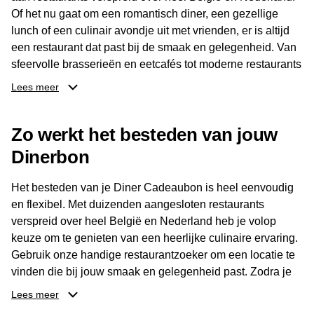
Of het nu gaat om een romantisch diner, een gezellige
lunch of een culinair avondje uit met vrienden, er is altijd
een restaurant dat past bij de smaak en gelegenheid. Van
sfeervolle brasserieën en eetcafés tot moderne restaurants
en gastronomische locaties: er is voor ieder wat wils.
Lees meer
Dankzij het brede aanbod is er altijd een restaurant in de
Zo werkt het besteden van jouw
buurt, bijvoorbeeld in Brussel, Antwerpen, Gent of Brugge.
De ontvanger kiest zelf waar en wanneer er wordt genoten
Dinerbon
van deze culinaire ervaring. Zo is de Diner Cadeaubon
niet alleen een diner, maar een bijzondere belevenis.
Het besteden van je Diner Cadeaubon is heel eenvoudig
en flexibel. Met duizenden aangesloten restaurants
verspreid over heel België en Nederland heb je volop
keuze om te genieten van een heerlijke culinaire ervaring.
Gebruik onze handige restaurantzoeker om een locatie te
vinden die bij jouw smaak en gelegenheid past. Zodra je
je keuze hebt gemaakt, kun je eenvoudig reserveren en na
Lees meer
afloop met jouw Diner Cadeaubon betalen. Je hoeft het