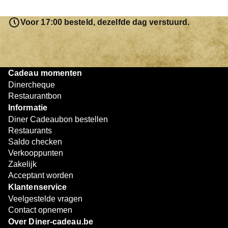
saldo bovendien niet in één keer te besteden. Het
resterende bedrag blijft gewoon op de bon staan en kan
Voor 17:00 besteld, dezelfde dag verstuurd.
later worden gebruikt. Zo geniet je keer op keer van
bijzondere eetmomenten.
Cadeau momenten
Dinercheque
Restaurantbon
Informatie
Diner Cadeaubon bestellen
Restaurants
Saldo checken
Verkooppunten
Zakelijk
Acceptant worden
Klantenservice
Veelgestelde vragen
Contact opnemen
Over Diner-cadeau.be