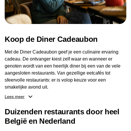
Koop de Diner Cadeaubon
Met de Diner Cadeaubon geef je een culinaire ervaring
cadeau. De ontvanger kiest zelf waar en wanneer er
genoten wordt van een heerlijk diner bij een van de vele
aangesloten restaurants. Van gezellige eetcafés tot
sfeervolle restaurants: er is volop keuze voor een
smakelijke avond uit.
Lees meer
Dankzij het brede aanbod aan restaurants kan de
ontvanger eenvoudig een locatie kiezen die past bij de
Duizenden restaurants door heel
smaak en gelegenheid. Zo geeft de Diner Cadeaubon niet
België en Nederland
alleen een diner, maar ook een gezellig moment om
samen te genieten van goed eten en een fijne avond.