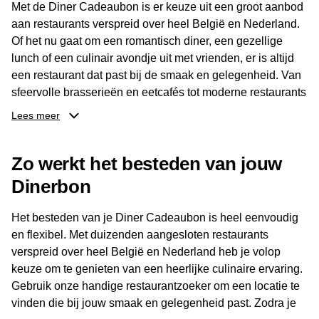
Met de Diner Cadeaubon is er keuze uit een groot aanbod
aan restaurants verspreid over heel België en Nederland.
Of het nu gaat om een romantisch diner, een gezellige
lunch of een culinair avondje uit met vrienden, er is altijd
een restaurant dat past bij de smaak en gelegenheid. Van
sfeervolle brasserieën en eetcafés tot moderne restaurants
en gastronomische locaties: er is voor ieder wat wils.
Lees meer
Dankzij het brede aanbod is er altijd een restaurant in de
Zo werkt het besteden van jouw
buurt, bijvoorbeeld in Brussel, Antwerpen, Gent of Brugge.
De ontvanger kiest zelf waar en wanneer er wordt genoten
Dinerbon
van deze culinaire ervaring. Zo is de Diner Cadeaubon
niet alleen een diner, maar een bijzondere belevenis.
Het besteden van je Diner Cadeaubon is heel eenvoudig
en flexibel. Met duizenden aangesloten restaurants
verspreid over heel België en Nederland heb je volop
keuze om te genieten van een heerlijke culinaire ervaring.
Gebruik onze handige restaurantzoeker om een locatie te
vinden die bij jouw smaak en gelegenheid past. Zodra je