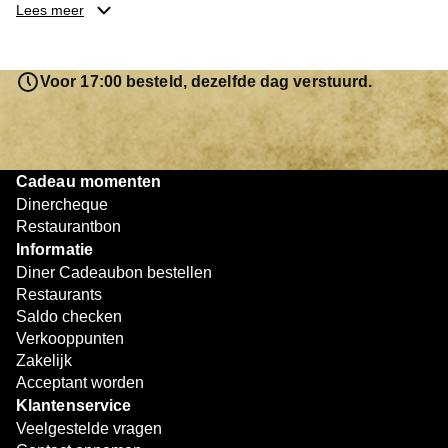
je keuze hebt gemaakt, kun je eenvoudig reserveren en na
Lees meer
afloop met jouw Diner Cadeaubon betalen. Je hoeft het
saldo bovendien niet in één keer te besteden. Het
resterende bedrag blijft gewoon op de bon staan en kan
Voor 17:00 besteld, dezelfde dag verstuurd.
later worden gebruikt. Zo geniet je keer op keer van
bijzondere eetmomenten.
Cadeau momenten
Dinercheque
Restaurantbon
Informatie
Diner Cadeaubon bestellen
Restaurants
Saldo checken
Verkooppunten
Zakelijk
Acceptant worden
Klantenservice
Veelgestelde vragen