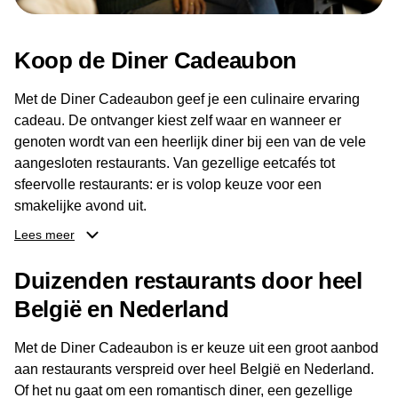
Koop de Diner Cadeaubon
Met de Diner Cadeaubon geef je een culinaire ervaring
cadeau. De ontvanger kiest zelf waar en wanneer er
genoten wordt van een heerlijk diner bij een van de vele
aangesloten restaurants. Van gezellige eetcafés tot
sfeervolle restaurants: er is volop keuze voor een
smakelijke avond uit.
Lees meer
Dankzij het brede aanbod aan restaurants kan de
ontvanger eenvoudig een locatie kiezen die past bij de
Duizenden restaurants door heel
smaak en gelegenheid. Zo geeft de Diner Cadeaubon niet
België en Nederland
alleen een diner, maar ook een gezellig moment om
samen te genieten van goed eten en een fijne avond.
Met de Diner Cadeaubon is er keuze uit een groot aanbod
aan restaurants verspreid over heel België en Nederland.
Of het nu gaat om een romantisch diner, een gezellige