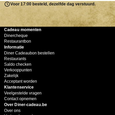
resterende bedrag blijft gewoon op de bon staan en kan
Voor 17:00 besteld, dezelfde dag verstuurd.
later worden gebruikt. Zo geniet je keer op keer van
bijzondere eetmomenten.
Cadeau momenten
Dinercheque
Restaurantbon
Informatie
Diner Cadeaubon bestellen
Restaurants
Saldo checken
Verkooppunten
Zakelijk
Acceptant worden
Klantenservice
Veelgestelde vragen
Contact opnemen
Over Diner-cadeau.be
Over ons