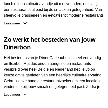
lunch of een culinair avondje uit met vrienden, er is altijd
een restaurant dat past bij de smaak en gelegenheid. Van
sfeervolle brasserieën en eetcafés tot moderne restaurants
en gastronomische locaties: er is voor ieder wat wils.
Lees meer
Dankzij het brede aanbod is er altijd een restaurant in de
Zo werkt het besteden van jouw
buurt, bijvoorbeeld in Brussel, Antwerpen, Gent of Brugge.
De ontvanger kiest zelf waar en wanneer er wordt genoten
Dinerbon
van deze culinaire ervaring. Zo is de Diner Cadeaubon
niet alleen een diner, maar een bijzondere belevenis.
Het besteden van je Diner Cadeaubon is heel eenvoudig
en flexibel. Met duizenden aangesloten restaurants
verspreid over heel België en Nederland heb je volop
keuze om te genieten van een heerlijke culinaire ervaring.
Gebruik onze handige restaurantzoeker om een locatie te
vinden die bij jouw smaak en gelegenheid past. Zodra je
je keuze hebt gemaakt, kun je eenvoudig reserveren en na
Lees meer
afloop met jouw Diner Cadeaubon betalen. Je hoeft het
saldo bovendien niet in één keer te besteden. Het