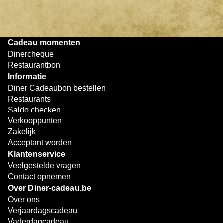
later worden gebruikt. Zo geniet je keer op keer van
bijzondere eetmomenten.
Cadeau momenten
Dinercheque
Restaurantbon
Informatie
Diner Cadeaubon bestellen
Restaurants
Saldo checken
Verkooppunten
Zakelijk
Acceptant worden
Klantenservice
Veelgestelde vragen
Contact opnemen
Over Diner-cadeau.be
Over ons
Verjaardagscadeau
Vaderdagcadeau