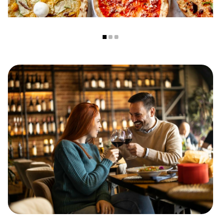
accepteert deze cadeaubon, wat het een feestelijke en
flexibele manier maakt om iemand te verrassen of zelf een
culinaire avond te beleven.
Contactgegevens
Adres: Brusselplein 3, 3541 CH Utrecht
Telefoon: 030 737 0018
E-mail:
leidscherijn@depizzabakkers.nl
Openingstijden
Maandag: 16:00 – 21:30
Dinsdag: 16:00 – 21:30
Woensdag: 12:00 – 21:30
Donderdag: 12:00 – 21:30
Vrijdag: 12:00 – 22:00
Zaterdag: 12:00 – 22:00
Zondag: 12:00 – 21:30