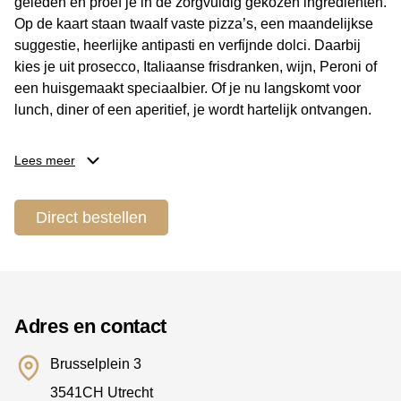
geleden en proef je in de zorgvuldig gekozen ingrediënten.
Op de kaart staan twaalf vaste pizza’s, een maandelijkse
suggestie, heerlijke antipasti en verfijnde dolci. Daarbij
kies je uit prosecco, Italiaanse frisdranken, wijn, Peroni of
een huisgemaakt speciaalbier. Of je nu langskomt voor
lunch, diner of een aperitief, je wordt hartelijk ontvangen.
Keuken en specialiteiten
Lees meer
De houtoven vormt het kloppend hart van de keuken, waar
elke pizza vers wordt gebakken en rijkelijk belegd met
Direct bestellen
kwaliteitsproducten uit Italië. Naast klassieke combinaties
zijn er vegetarische opties en seizoensgebonden creaties.
Ook salades en huisbereide desserts maken deel uit van
het aanbod. De Italiaanse drankenkaart zorgt voor een
mooie aanvulling bij elk gerecht.
Adres en contact
Locatie en bereikbaarheid
Brusselplein 3
3541CH Utrecht
Je vindt het restaurant aan het levendige Brusselplein in