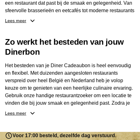
een restaurant dat past bij de smaak en gelegenheid. Van
sfeervolle brasserieën en eetcafés tot moderne restaurants
en gastronomische locaties: er is voor ieder wat wils.
Lees meer
Dankzij het brede aanbod is er altijd een restaurant in de
Zo werkt het besteden van jouw
buurt, bijvoorbeeld in Brussel, Antwerpen, Gent of Brugge.
De ontvanger kiest zelf waar en wanneer er wordt genoten
Dinerbon
van deze culinaire ervaring. Zo is de Diner Cadeaubon
niet alleen een diner, maar een bijzondere belevenis.
Het besteden van je Diner Cadeaubon is heel eenvoudig
en flexibel. Met duizenden aangesloten restaurants
verspreid over heel België en Nederland heb je volop
keuze om te genieten van een heerlijke culinaire ervaring.
Gebruik onze handige restaurantzoeker om een locatie te
vinden die bij jouw smaak en gelegenheid past. Zodra je
je keuze hebt gemaakt, kun je eenvoudig reserveren en na
Lees meer
afloop met jouw Diner Cadeaubon betalen. Je hoeft het
saldo bovendien niet in één keer te besteden. Het
resterende bedrag blijft gewoon op de bon staan en kan
Voor 17:00 besteld, dezelfde dag verstuurd.