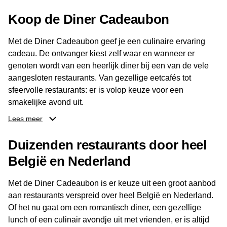
Koop de Diner Cadeaubon
Met de Diner Cadeaubon geef je een culinaire ervaring
cadeau. De ontvanger kiest zelf waar en wanneer er
genoten wordt van een heerlijk diner bij een van de vele
aangesloten restaurants. Van gezellige eetcafés tot
sfeervolle restaurants: er is volop keuze voor een
smakelijke avond uit.
Lees meer
Dankzij het brede aanbod aan restaurants kan de
ontvanger eenvoudig een locatie kiezen die past bij de
Duizenden restaurants door heel
smaak en gelegenheid. Zo geeft de Diner Cadeaubon niet
België en Nederland
alleen een diner, maar ook een gezellig moment om
samen te genieten van goed eten en een fijne avond.
Met de Diner Cadeaubon is er keuze uit een groot aanbod
aan restaurants verspreid over heel België en Nederland.
Of het nu gaat om een romantisch diner, een gezellige
lunch of een culinair avondje uit met vrienden, er is altijd