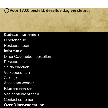
saldo bovendien niet in één keer te besteden. Het
resterende bedrag blijft gewoon op de bon staan en kan
Voor 17:00 besteld, dezelfde dag verstuurd.
later worden gebruikt. Zo geniet je keer op keer van
bijzondere eetmomenten.
Cadeau momenten
Dinercheque
Restaurantbon
Informatie
Diner Cadeaubon bestellen
Restaurants
Saldo checken
Verkooppunten
Zakelijk
Acceptant worden
Klantenservice
Veelgestelde vragen
Contact opnemen
Over Diner-cadeau.be