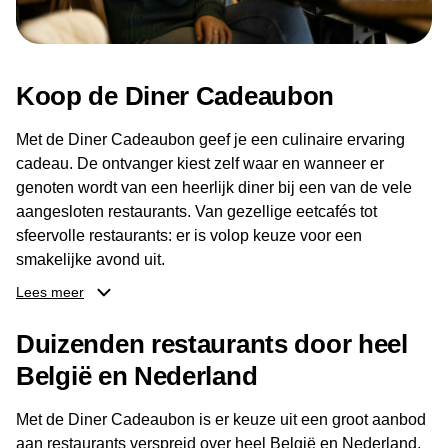
Koop de Diner Cadeaubon
Met de Diner Cadeaubon geef je een culinaire ervaring
cadeau. De ontvanger kiest zelf waar en wanneer er
genoten wordt van een heerlijk diner bij een van de vele
aangesloten restaurants. Van gezellige eetcafés tot
sfeervolle restaurants: er is volop keuze voor een
smakelijke avond uit.
Lees meer
Dankzij het brede aanbod aan restaurants kan de
ontvanger eenvoudig een locatie kiezen die past bij de
Duizenden restaurants door heel
smaak en gelegenheid. Zo geeft de Diner Cadeaubon niet
België en Nederland
alleen een diner, maar ook een gezellig moment om
samen te genieten van goed eten en een fijne avond.
Met de Diner Cadeaubon is er keuze uit een groot aanbod
aan restaurants verspreid over heel België en Nederland.