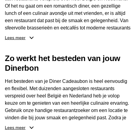
Of het nu gaat om een romantisch diner, een gezellige
lunch of een culinair avondje uit met vrienden, er is altijd
een restaurant dat past bij de smaak en gelegenheid. Van
sfeervolle brasserieën en eetcafés tot moderne restaurants
en gastronomische locaties: er is voor ieder wat wils.
Lees meer
Dankzij het brede aanbod is er altijd een restaurant in de
Zo werkt het besteden van jouw
buurt, bijvoorbeeld in Brussel, Antwerpen, Gent of Brugge.
De ontvanger kiest zelf waar en wanneer er wordt genoten
Dinerbon
van deze culinaire ervaring. Zo is de Diner Cadeaubon
niet alleen een diner, maar een bijzondere belevenis.
Het besteden van je Diner Cadeaubon is heel eenvoudig
en flexibel. Met duizenden aangesloten restaurants
verspreid over heel België en Nederland heb je volop
keuze om te genieten van een heerlijke culinaire ervaring.
Gebruik onze handige restaurantzoeker om een locatie te
vinden die bij jouw smaak en gelegenheid past. Zodra je
je keuze hebt gemaakt, kun je eenvoudig reserveren en na
Lees meer
afloop met jouw Diner Cadeaubon betalen. Je hoeft het