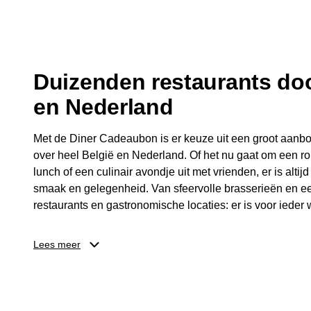
fijne avond.
Duizenden restaurants doo
en Nederland
Met de Diner Cadeaubon is er keuze uit een groot aanbo
over heel België en Nederland. Of het nu gaat om een ro
lunch of een culinair avondje uit met vrienden, er is altijd
smaak en gelegenheid. Van sfeervolle brasserieën en ee
restaurants en gastronomische locaties: er is voor ieder w
Dankzij het brede aanbod is er altijd een restaurant in de
Lees meer
Brussel, Antwerpen, Gent of Brugge. De ontvanger kiest
wordt genoten van deze culinaire ervaring. Zo is de Din
diner, maar een bijzondere belevenis.