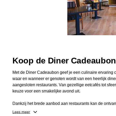
Koop de Diner Cadeaubo
Met de Diner Cadeaubon geef je een culinaire ervaring c
waar en wanneer er genoten wordt van een heerlijk diner
aangesloten restaurants. Van gezellige eetcafés tot sfeerv
keuze voor een smakelijke avond uit.
Dankzij het brede aanbod aan restaurants kan de ontvan
kiezen die past bij de smaak en gelegenheid. Zo geeft 
Lees meer
een diner, maar ook een gezellig moment om samen te g