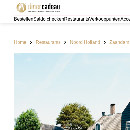
Bestellen
Saldo checken
Restaurants
Verkooppunten
Acce
Home
Restaurants
Noord Holland
Zaandam