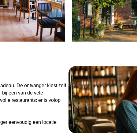
n
adeau. De ontvanger kiest zelf
 bij een van de vele
olle restaurants: er is volop
ger eenvoudig een locatie
de Diner Cadeaubon niet alleen
enieten van goed eten en een