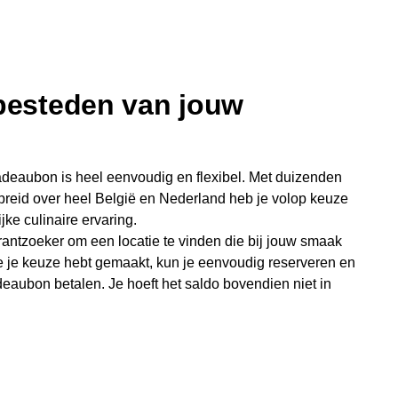
 besteden van jouw
deaubon is heel eenvoudig en flexibel. Met duizenden
preid over heel België en Nederland heb je volop keuze
jke culinaire ervaring.
antzoeker om een locatie te vinden die bij jouw smaak
e je keuze hebt gemaakt, kun je eenvoudig reserveren en
eaubon betalen. Je hoeft het saldo bovendien niet in
sterende bedrag blijft gewoon op de bon staan en kan
niet je keer op keer van bijzondere eetmomenten.