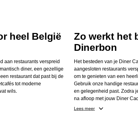
r heel België
Zo werkt het
Dinerbon
d aan restaurants verspreid
Het besteden van je Diner Ca
mantisch diner, een gezellige
aangesloten restaurants vers
 een restaurant dat past bij de
om te genieten van een heerli
tcafés tot moderne
Gebruik onze handige restaur
at wils.
en gelegenheid past. Zodra j
na afloop met jouw Diner Cad
 buurt, bijvoorbeeld in
één keer te besteden. Het re
Lees meer
 zelf waar en wanneer er
later worden gebruikt. Zo ge
er Cadeaubon niet alleen een