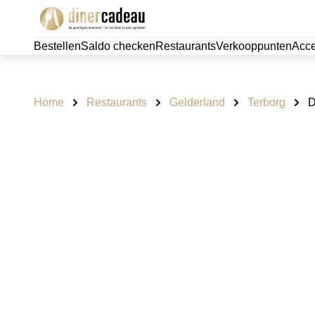
Bestellen
Saldo checken
Restaurants
Verkooppunten
Acce
Home
Restaurants
Gelderland
Terborg
D