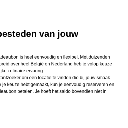
 besteden van jouw
deaubon is heel eenvoudig en flexibel. Met duizenden
preid over heel België en Nederland heb je volop keuze
jke culinaire ervaring.
antzoeker om een locatie te vinden die bij jouw smaak
e je keuze hebt gemaakt, kun je eenvoudig reserveren en
eaubon betalen. Je hoeft het saldo bovendien niet in
sterende bedrag blijft gewoon op de bon staan en kan
niet je keer op keer van bijzondere eetmomenten.