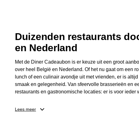
fijne avond.
Duizenden restaurants doo
en Nederland
Met de Diner Cadeaubon is er keuze uit een groot aanbo
over heel België en Nederland. Of het nu gaat om een ro
lunch of een culinair avondje uit met vrienden, er is altijd
smaak en gelegenheid. Van sfeervolle brasserieën en ee
restaurants en gastronomische locaties: er is voor ieder w
Dankzij het brede aanbod is er altijd een restaurant in de
Lees meer
Brussel, Antwerpen, Gent of Brugge. De ontvanger kiest
wordt genoten van deze culinaire ervaring. Zo is de Din
diner, maar een bijzondere belevenis.