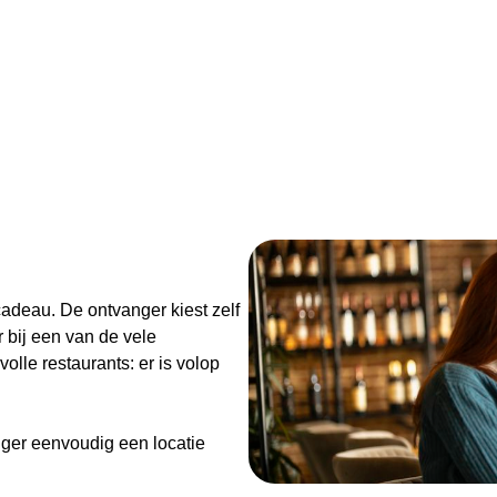
n
adeau. De ontvanger kiest zelf
 bij een van de vele
olle restaurants: er is volop
ger eenvoudig een locatie
de Diner Cadeaubon niet alleen
enieten van goed eten en een