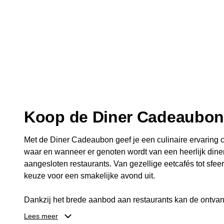
Koop de Diner Cadeaubo
Met de Diner Cadeaubon geef je een culinaire ervaring c
waar en wanneer er genoten wordt van een heerlijk diner
aangesloten restaurants. Van gezellige eetcafés tot sfeerv
keuze voor een smakelijke avond uit.
Dankzij het brede aanbod aan restaurants kan de ontvan
kiezen die past bij de smaak en gelegenheid. Zo geeft 
Lees meer
een diner, maar ook een gezellig moment om samen te g