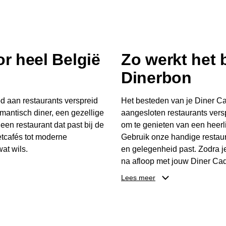
r heel België
Zo werkt het
Dinerbon
d aan restaurants verspreid
Het besteden van je Diner Ca
mantisch diner, een gezellige
aangesloten restaurants vers
 een restaurant dat past bij de
om te genieten van een heerli
tcafés tot moderne
Gebruik onze handige restaur
at wils.
en gelegenheid past. Zodra j
na afloop met jouw Diner Cad
 buurt, bijvoorbeeld in
één keer te besteden. Het re
Lees meer
 zelf waar en wanneer er
later worden gebruikt. Zo ge
er Cadeaubon niet alleen een