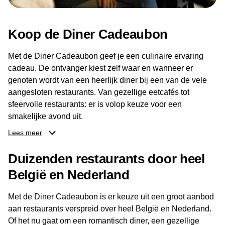
Koop de Diner Cadeaubon
Met de Diner Cadeaubon geef je een culinaire ervaring
cadeau. De ontvanger kiest zelf waar en wanneer er
genoten wordt van een heerlijk diner bij een van de vele
aangesloten restaurants. Van gezellige eetcafés tot
sfeervolle restaurants: er is volop keuze voor een
smakelijke avond uit.
Lees meer
Dankzij het brede aanbod aan restaurants kan de
ontvanger eenvoudig een locatie kiezen die past bij de
Duizenden restaurants door heel
smaak en gelegenheid. Zo geeft de Diner Cadeaubon niet
België en Nederland
alleen een diner, maar ook een gezellig moment om
samen te genieten van goed eten en een fijne avond.
Met de Diner Cadeaubon is er keuze uit een groot aanbod
aan restaurants verspreid over heel België en Nederland.
Of het nu gaat om een romantisch diner, een gezellige