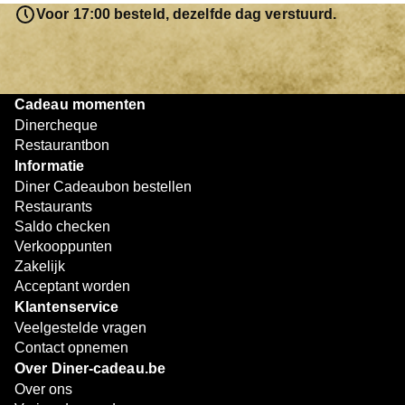
resterende bedrag blijft gewoon op de bon staan en kan
Voor 17:00 besteld, dezelfde dag verstuurd.
later worden gebruikt. Zo geniet je keer op keer van
bijzondere eetmomenten.
Cadeau momenten
Dinercheque
Restaurantbon
Informatie
Diner Cadeaubon bestellen
Restaurants
Saldo checken
Verkooppunten
Zakelijk
Acceptant worden
Klantenservice
Veelgestelde vragen
Contact opnemen
Over Diner-cadeau.be
Over ons