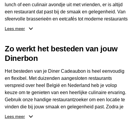
lunch of een culinair avondje uit met vrienden, er is altijd
een restaurant dat past bij de smaak en gelegenheid. Van
sfeervolle brasserieën en eetcafés tot moderne restaurants
en gastronomische locaties: er is voor ieder wat wils.
Lees meer
Dankzij het brede aanbod is er altijd een restaurant in de
Zo werkt het besteden van jouw
buurt, bijvoorbeeld in Brussel, Antwerpen, Gent of Brugge.
De ontvanger kiest zelf waar en wanneer er wordt genoten
Dinerbon
van deze culinaire ervaring. Zo is de Diner Cadeaubon
niet alleen een diner, maar een bijzondere belevenis.
Het besteden van je Diner Cadeaubon is heel eenvoudig
en flexibel. Met duizenden aangesloten restaurants
verspreid over heel België en Nederland heb je volop
keuze om te genieten van een heerlijke culinaire ervaring.
Gebruik onze handige restaurantzoeker om een locatie te
vinden die bij jouw smaak en gelegenheid past. Zodra je
je keuze hebt gemaakt, kun je eenvoudig reserveren en na
Lees meer
afloop met jouw Diner Cadeaubon betalen. Je hoeft het
saldo bovendien niet in één keer te besteden. Het