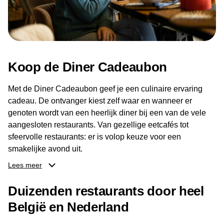
Koop de Diner Cadeaubon
Met de Diner Cadeaubon geef je een culinaire ervaring
cadeau. De ontvanger kiest zelf waar en wanneer er
genoten wordt van een heerlijk diner bij een van de vele
aangesloten restaurants. Van gezellige eetcafés tot
sfeervolle restaurants: er is volop keuze voor een
smakelijke avond uit.
Lees meer
Dankzij het brede aanbod aan restaurants kan de
ontvanger eenvoudig een locatie kiezen die past bij de
Duizenden restaurants door heel
smaak en gelegenheid. Zo geeft de Diner Cadeaubon niet
België en Nederland
alleen een diner, maar ook een gezellig moment om
samen te genieten van goed eten en een fijne avond.