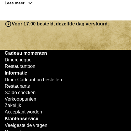
je keuze hebt gemaakt, kun je eenvoudig reserveren en na
Lees meer
afloop met jouw Diner Cadeaubon betalen. Je hoeft het
saldo bovendien niet in één keer te besteden. Het
resterende bedrag blijft gewoon op de bon staan en kan
Voor 17:00 besteld, dezelfde dag verstuurd.
later worden gebruikt. Zo geniet je keer op keer van
bijzondere eetmomenten.
Cadeau momenten
Dinercheque
Restaurantbon
Informatie
Diner Cadeaubon bestellen
Restaurants
Saldo checken
Verkooppunten
Zakelijk
Acceptant worden
Klantenservice
Veelgestelde vragen