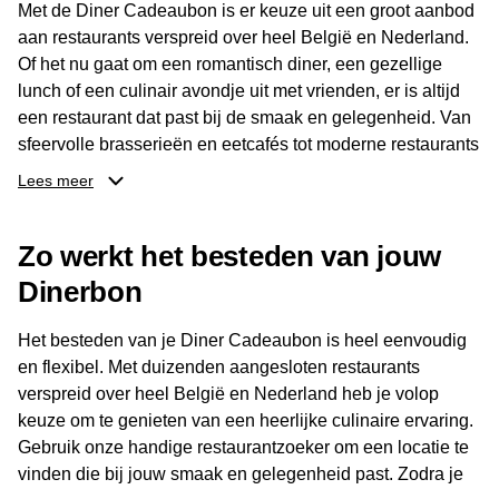
Met de Diner Cadeaubon is er keuze uit een groot aanbod
aan restaurants verspreid over heel België en Nederland.
Of het nu gaat om een romantisch diner, een gezellige
lunch of een culinair avondje uit met vrienden, er is altijd
een restaurant dat past bij de smaak en gelegenheid. Van
sfeervolle brasserieën en eetcafés tot moderne restaurants
en gastronomische locaties: er is voor ieder wat wils.
Lees meer
Dankzij het brede aanbod is er altijd een restaurant in de
Zo werkt het besteden van jouw
buurt, bijvoorbeeld in Brussel, Antwerpen, Gent of Brugge.
De ontvanger kiest zelf waar en wanneer er wordt genoten
Dinerbon
van deze culinaire ervaring. Zo is de Diner Cadeaubon
niet alleen een diner, maar een bijzondere belevenis.
Het besteden van je Diner Cadeaubon is heel eenvoudig
en flexibel. Met duizenden aangesloten restaurants
verspreid over heel België en Nederland heb je volop
keuze om te genieten van een heerlijke culinaire ervaring.
Gebruik onze handige restaurantzoeker om een locatie te
vinden die bij jouw smaak en gelegenheid past. Zodra je