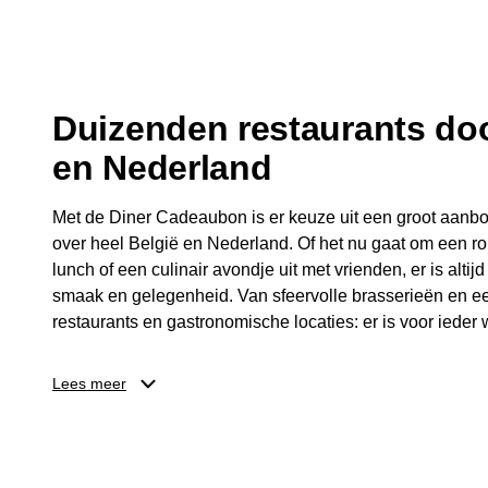
fijne avond.
Duizenden restaurants doo
en Nederland
Met de Diner Cadeaubon is er keuze uit een groot aanbo
over heel België en Nederland. Of het nu gaat om een ro
lunch of een culinair avondje uit met vrienden, er is altijd
smaak en gelegenheid. Van sfeervolle brasserieën en ee
restaurants en gastronomische locaties: er is voor ieder w
Dankzij het brede aanbod is er altijd een restaurant in de
Lees meer
Brussel, Antwerpen, Gent of Brugge. De ontvanger kiest
wordt genoten van deze culinaire ervaring. Zo is de Din
diner, maar een bijzondere belevenis.