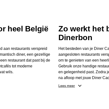
r heel België
Zo werkt het
Dinerbon
d aan restaurants verspreid
Het besteden van je Diner Ca
mantisch diner, een gezellige
aangesloten restaurants vers
 een restaurant dat past bij de
om te genieten van een heerli
tcafés tot moderne
Gebruik onze handige restaur
at wils.
en gelegenheid past. Zodra j
na afloop met jouw Diner Cad
 buurt, bijvoorbeeld in
één keer te besteden. Het re
Lees meer
 zelf waar en wanneer er
later worden gebruikt. Zo ge
er Cadeaubon niet alleen een