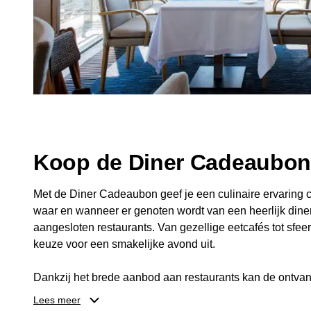
Koop de Diner Cadeaubo
Met de Diner Cadeaubon geef je een culinaire ervaring c
waar en wanneer er genoten wordt van een heerlijk diner
aangesloten restaurants. Van gezellige eetcafés tot sfeerv
keuze voor een smakelijke avond uit.
Dankzij het brede aanbod aan restaurants kan de ontvan
kiezen die past bij de smaak en gelegenheid. Zo geeft 
Lees meer
een diner, maar ook een gezellig moment om samen te g