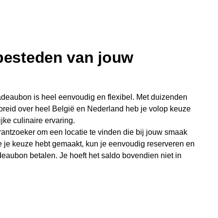
 besteden van jouw
deaubon is heel eenvoudig en flexibel. Met duizenden
preid over heel België en Nederland heb je volop keuze
jke culinaire ervaring.
antzoeker om een locatie te vinden die bij jouw smaak
e je keuze hebt gemaakt, kun je eenvoudig reserveren en
eaubon betalen. Je hoeft het saldo bovendien niet in
sterende bedrag blijft gewoon op de bon staan en kan
niet je keer op keer van bijzondere eetmomenten.