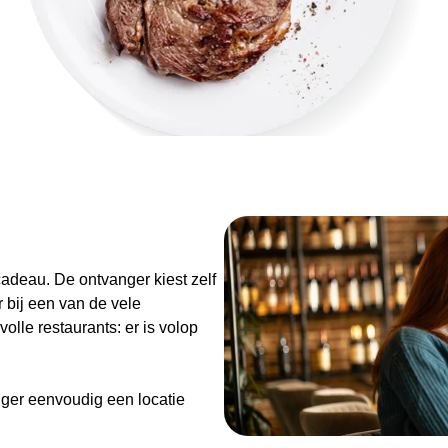
n
adeau. De ontvanger kiest zelf
 bij een van de vele
olle restaurants: er is volop
ger eenvoudig een locatie
de Diner Cadeaubon niet alleen
enieten van goed eten en een