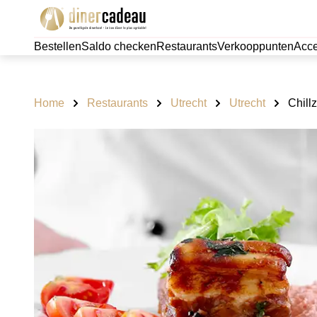
Bestellen
Saldo checken
Restaurants
Verkooppunten
Acce
Home
Restaurants
Utrecht
Utrecht
Chillz