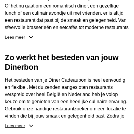
Of het nu gaat om een romantisch diner, een gezellige
lunch of een culinair avondje uit met vrienden, er is altijd
een restaurant dat past bij de smaak en gelegenheid. Van
sfeervolle brasserieën en eetcafés tot moderne restaurants
en gastronomische locaties: er is voor ieder wat wils.
Lees meer
Dankzij het brede aanbod is er altijd een restaurant in de
Zo werkt het besteden van jouw
buurt, bijvoorbeeld in Brussel, Antwerpen, Gent of Brugge.
De ontvanger kiest zelf waar en wanneer er wordt genoten
Dinerbon
van deze culinaire ervaring. Zo is de Diner Cadeaubon
niet alleen een diner, maar een bijzondere belevenis.
Het besteden van je Diner Cadeaubon is heel eenvoudig
en flexibel. Met duizenden aangesloten restaurants
verspreid over heel België en Nederland heb je volop
keuze om te genieten van een heerlijke culinaire ervaring.
Gebruik onze handige restaurantzoeker om een locatie te
vinden die bij jouw smaak en gelegenheid past. Zodra je
je keuze hebt gemaakt, kun je eenvoudig reserveren en na
Lees meer
afloop met jouw Diner Cadeaubon betalen. Je hoeft het