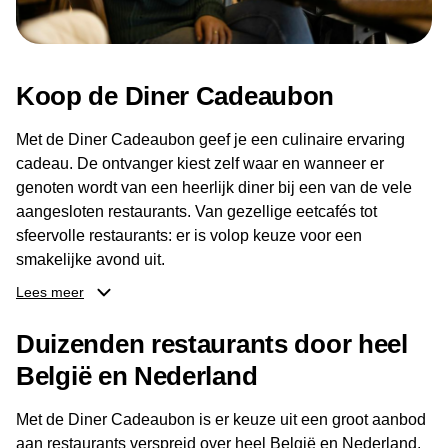
Koop de Diner Cadeaubon
Met de Diner Cadeaubon geef je een culinaire ervaring
cadeau. De ontvanger kiest zelf waar en wanneer er
genoten wordt van een heerlijk diner bij een van de vele
aangesloten restaurants. Van gezellige eetcafés tot
sfeervolle restaurants: er is volop keuze voor een
smakelijke avond uit.
Lees meer
Dankzij het brede aanbod aan restaurants kan de
ontvanger eenvoudig een locatie kiezen die past bij de
Duizenden restaurants door heel
smaak en gelegenheid. Zo geeft de Diner Cadeaubon niet
België en Nederland
alleen een diner, maar ook een gezellig moment om
samen te genieten van goed eten en een fijne avond.
Met de Diner Cadeaubon is er keuze uit een groot aanbod
aan restaurants verspreid over heel België en Nederland.