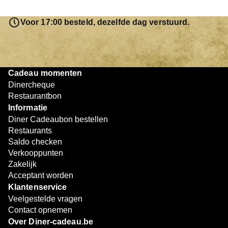
saldo bovendien niet in één keer te besteden. Het
resterende bedrag blijft gewoon op de bon staan en kan
Voor 17:00 besteld, dezelfde dag verstuurd.
later worden gebruikt. Zo geniet je keer op keer van
bijzondere eetmomenten.
Cadeau momenten
Dinercheque
Restaurantbon
Informatie
Diner Cadeaubon bestellen
Restaurants
Saldo checken
Verkooppunten
Zakelijk
Acceptant worden
Klantenservice
Veelgestelde vragen
Contact opnemen
Over Diner-cadeau.be