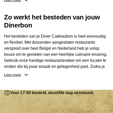
Lees meer
Dankzij het brede aanbod is er altijd een restaurant in de
Zo werkt het besteden van jouw
buurt, bijvoorbeeld in Brussel, Antwerpen, Gent of Brugge.
De ontvanger kiest zelf waar en wanneer er wordt genoten
Dinerbon
van deze culinaire ervaring. Zo is de Diner Cadeaubon
niet alleen een diner, maar een bijzondere belevenis.
Het besteden van je Diner Cadeaubon is heel eenvoudig
en flexibel. Met duizenden aangesloten restaurants
verspreid over heel België en Nederland heb je volop
keuze om te genieten van een heerlijke culinaire ervaring.
Gebruik onze handige restaurantzoeker om een locatie te
vinden die bij jouw smaak en gelegenheid past. Zodra je
je keuze hebt gemaakt, kun je eenvoudig reserveren en na
Lees meer
afloop met jouw Diner Cadeaubon betalen. Je hoeft het
saldo bovendien niet in één keer te besteden. Het
resterende bedrag blijft gewoon op de bon staan en kan
Voor 17:00 besteld, dezelfde dag verstuurd.
later worden gebruikt. Zo geniet je keer op keer van
bijzondere eetmomenten.