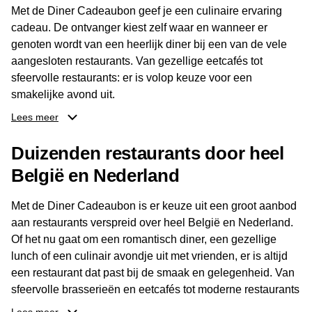
Met de Diner Cadeaubon geef je een culinaire ervaring
cadeau. De ontvanger kiest zelf waar en wanneer er
genoten wordt van een heerlijk diner bij een van de vele
aangesloten restaurants. Van gezellige eetcafés tot
sfeervolle restaurants: er is volop keuze voor een
smakelijke avond uit.
Lees meer
Dankzij het brede aanbod aan restaurants kan de
ontvanger eenvoudig een locatie kiezen die past bij de
Duizenden restaurants door heel
smaak en gelegenheid. Zo geeft de Diner Cadeaubon niet
België en Nederland
alleen een diner, maar ook een gezellig moment om
samen te genieten van goed eten en een fijne avond.
Met de Diner Cadeaubon is er keuze uit een groot aanbod
aan restaurants verspreid over heel België en Nederland.
Of het nu gaat om een romantisch diner, een gezellige
lunch of een culinair avondje uit met vrienden, er is altijd
een restaurant dat past bij de smaak en gelegenheid. Van
sfeervolle brasserieën en eetcafés tot moderne restaurants
en gastronomische locaties: er is voor ieder wat wils.