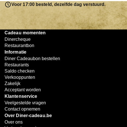
resterende bedrag blijft gewoon op de bon staan en kan
Voor 17:00 besteld, dezelfde dag verstuurd.
later worden gebruikt. Zo geniet je keer op keer van
bijzondere eetmomenten.
Cadeau momenten
Dinercheque
Restaurantbon
Informatie
Diner Cadeaubon bestellen
Restaurants
Saldo checken
Verkooppunten
Zakelijk
Acceptant worden
Klantenservice
Veelgestelde vragen
Contact opnemen
Over Diner-cadeau.be
Over ons