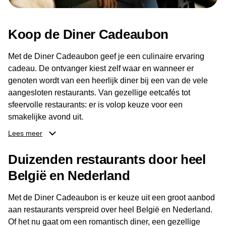
Koop de Diner Cadeaubon
Met de Diner Cadeaubon geef je een culinaire ervaring
cadeau. De ontvanger kiest zelf waar en wanneer er
genoten wordt van een heerlijk diner bij een van de vele
aangesloten restaurants. Van gezellige eetcafés tot
sfeervolle restaurants: er is volop keuze voor een
smakelijke avond uit.
Lees meer
Dankzij het brede aanbod aan restaurants kan de
ontvanger eenvoudig een locatie kiezen die past bij de
Duizenden restaurants door heel
smaak en gelegenheid. Zo geeft de Diner Cadeaubon niet
België en Nederland
alleen een diner, maar ook een gezellig moment om
samen te genieten van goed eten en een fijne avond.
Met de Diner Cadeaubon is er keuze uit een groot aanbod
aan restaurants verspreid over heel België en Nederland.
Of het nu gaat om een romantisch diner, een gezellige