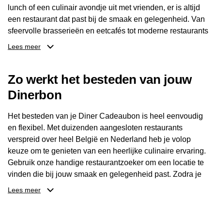
lunch of een culinair avondje uit met vrienden, er is altijd
een restaurant dat past bij de smaak en gelegenheid. Van
sfeervolle brasserieën en eetcafés tot moderne restaurants
en gastronomische locaties: er is voor ieder wat wils.
Lees meer
Dankzij het brede aanbod is er altijd een restaurant in de
Zo werkt het besteden van jouw
buurt, bijvoorbeeld in Brussel, Antwerpen, Gent of Brugge.
De ontvanger kiest zelf waar en wanneer er wordt genoten
Dinerbon
van deze culinaire ervaring. Zo is de Diner Cadeaubon
niet alleen een diner, maar een bijzondere belevenis.
Het besteden van je Diner Cadeaubon is heel eenvoudig
en flexibel. Met duizenden aangesloten restaurants
verspreid over heel België en Nederland heb je volop
keuze om te genieten van een heerlijke culinaire ervaring.
Gebruik onze handige restaurantzoeker om een locatie te
vinden die bij jouw smaak en gelegenheid past. Zodra je
je keuze hebt gemaakt, kun je eenvoudig reserveren en na
Lees meer
afloop met jouw Diner Cadeaubon betalen. Je hoeft het
saldo bovendien niet in één keer te besteden. Het