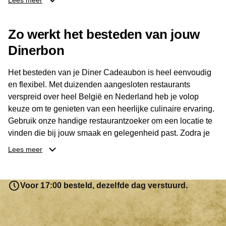
Lees meer
Dankzij het brede aanbod is er altijd een restaurant in de
Zo werkt het besteden van jouw
buurt, bijvoorbeeld in Brussel, Antwerpen, Gent of Brugge.
De ontvanger kiest zelf waar en wanneer er wordt genoten
Dinerbon
van deze culinaire ervaring. Zo is de Diner Cadeaubon
niet alleen een diner, maar een bijzondere belevenis.
Het besteden van je Diner Cadeaubon is heel eenvoudig
en flexibel. Met duizenden aangesloten restaurants
verspreid over heel België en Nederland heb je volop
keuze om te genieten van een heerlijke culinaire ervaring.
Gebruik onze handige restaurantzoeker om een locatie te
vinden die bij jouw smaak en gelegenheid past. Zodra je
je keuze hebt gemaakt, kun je eenvoudig reserveren en na
Lees meer
afloop met jouw Diner Cadeaubon betalen. Je hoeft het
saldo bovendien niet in één keer te besteden. Het
resterende bedrag blijft gewoon op de bon staan en kan
Voor 17:00 besteld, dezelfde dag verstuurd.
later worden gebruikt. Zo geniet je keer op keer van
bijzondere eetmomenten.