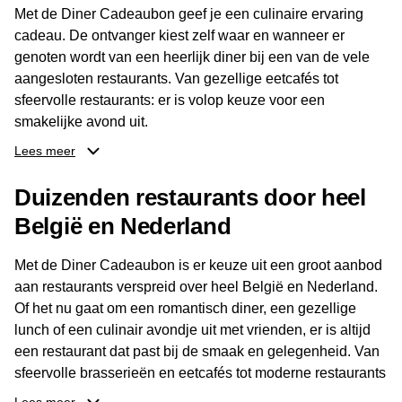
Met de Diner Cadeaubon geef je een culinaire ervaring
cadeau. De ontvanger kiest zelf waar en wanneer er
genoten wordt van een heerlijk diner bij een van de vele
aangesloten restaurants. Van gezellige eetcafés tot
sfeervolle restaurants: er is volop keuze voor een
smakelijke avond uit.
Lees meer
Dankzij het brede aanbod aan restaurants kan de
ontvanger eenvoudig een locatie kiezen die past bij de
Duizenden restaurants door heel
smaak en gelegenheid. Zo geeft de Diner Cadeaubon niet
België en Nederland
alleen een diner, maar ook een gezellig moment om
samen te genieten van goed eten en een fijne avond.
Met de Diner Cadeaubon is er keuze uit een groot aanbod
aan restaurants verspreid over heel België en Nederland.
Of het nu gaat om een romantisch diner, een gezellige
lunch of een culinair avondje uit met vrienden, er is altijd
een restaurant dat past bij de smaak en gelegenheid. Van
sfeervolle brasserieën en eetcafés tot moderne restaurants
en gastronomische locaties: er is voor ieder wat wils.