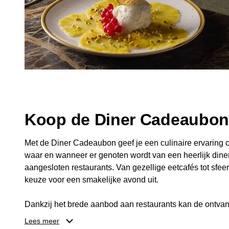
Koop de Diner Cadeaubo
Met de Diner Cadeaubon geef je een culinaire ervaring c
waar en wanneer er genoten wordt van een heerlijk diner
aangesloten restaurants. Van gezellige eetcafés tot sfeerv
keuze voor een smakelijke avond uit.
Dankzij het brede aanbod aan restaurants kan de ontvan
kiezen die past bij de smaak en gelegenheid. Zo geeft 
Lees meer
een diner, maar ook een gezellig moment om samen te g