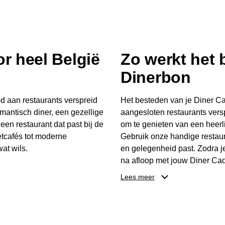
r heel België
Zo werkt het
Dinerbon
d aan restaurants verspreid
Het besteden van je Diner Ca
mantisch diner, een gezellige
aangesloten restaurants vers
 een restaurant dat past bij de
om te genieten van een heerli
tcafés tot moderne
Gebruik onze handige restaur
at wils.
en gelegenheid past. Zodra j
na afloop met jouw Diner Cad
 buurt, bijvoorbeeld in
één keer te besteden. Het re
Lees meer
 zelf waar en wanneer er
later worden gebruikt. Zo ge
er Cadeaubon niet alleen een