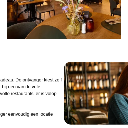
Vrijdag: 11:30 - 14:00 uur en
Zaterdag: 11:30 - 21:00 uur
Zondag: 11:30 - 21:00 uur
n
adeau. De ontvanger kiest zelf
 bij een van de vele
olle restaurants: er is volop
ger eenvoudig een locatie
de Diner Cadeaubon niet alleen
enieten van goed eten en een