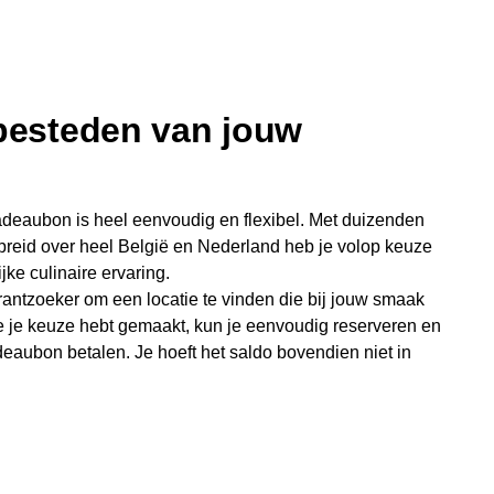
 besteden van jouw
deaubon is heel eenvoudig en flexibel. Met duizenden
preid over heel België en Nederland heb je volop keuze
jke culinaire ervaring.
antzoeker om een locatie te vinden die bij jouw smaak
e je keuze hebt gemaakt, kun je eenvoudig reserveren en
eaubon betalen. Je hoeft het saldo bovendien niet in
sterende bedrag blijft gewoon op de bon staan en kan
niet je keer op keer van bijzondere eetmomenten.