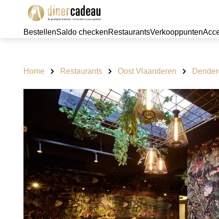
Bestellen
Saldo checken
Restaurants
Verkooppunten
Acce
Home
Restaurants
Oost Vlaanderen
Dende