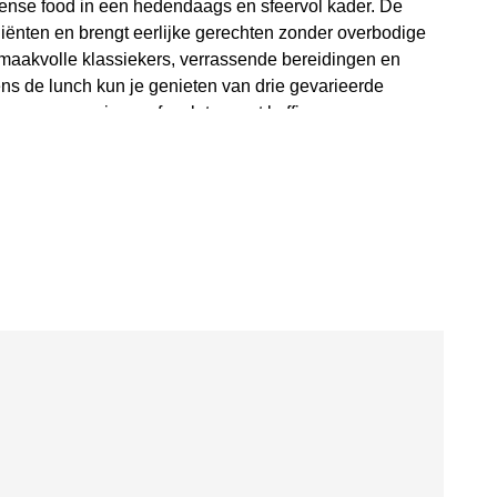
sense food in een hedendaags en sfeervol kader. De
iënten en brengt eerlijke gerechten zonder overbodige
 smaakvolle klassiekers, verrassende bereidingen en
ns de lunch kun je genieten van drie gevarieerde
or een soepje en afgesloten met koffie.
baarheid
de Vlasmarkt 45 in Dendermonde. Dankzij de centrale
ed bereikbaar voor gasten uit de stad en de omliggende
rne inrichting maakt Bar Proef een fijne plek voor een
samenkomst met een groep.
fel bij Bar Proef? Reserveer dan eenvoudig vooraf. Ook
het team denkt graag mee over een passende
p maat. Zo geniet iedereen van een vlotte en gezellige