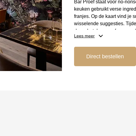
Bar Proef staat voor no-non
keuken gebruikt verse ingred
franjes. Op de kaart vind je
wisselende suggesties. Tijde
dagschotels, voorafgegaan do
Lees meer
Locatie en bereik
Direct bestellen
Bar Proef bevindt zich aan 
ligging is het restaurant go
streek. De gezellige en mode
ontspannen lunch, diner of 
Reserveer je tafel
Wil je zeker zijn van een ta
grote groepen zijn welkom; 
tafelschikking en een menu o
maaltijd.