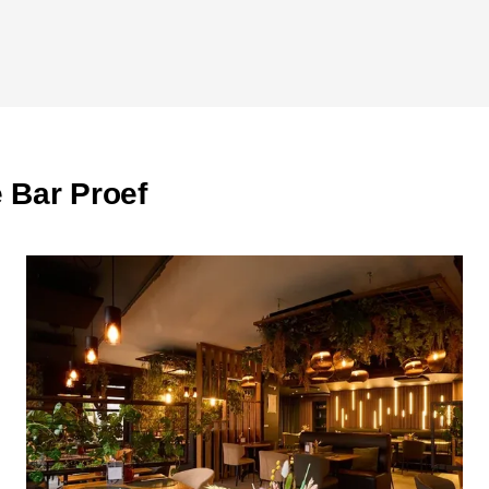
Kom eten bij Rest
Cadeaubon
Je kunt bij Bar Proef ook ge
deze cadeaubon, wat het een
verrassen of zelf een culinai
e Bar Proef
Contactgegevens
Adres: Vlasmarkt 45, 9200
E-mail:
info@barproef.be
Telefoon: +32 52 52 62 44
Openingstijden
Maandag: 09:00 - 14:00 uur
Dinsdag: gesloten
Woensdag: gesloten
Donderdag: 11:30 - 14:00 uur