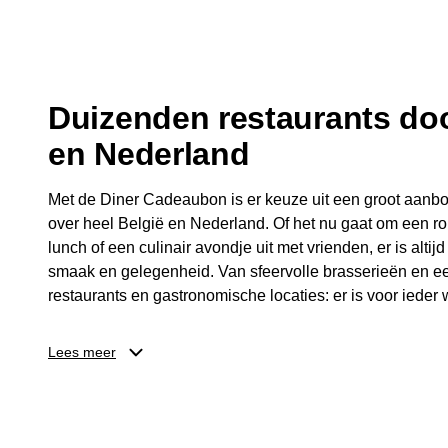
fijne avond.
Duizenden restaurants doo
en Nederland
Met de Diner Cadeaubon is er keuze uit een groot aanbo
over heel België en Nederland. Of het nu gaat om een ro
lunch of een culinair avondje uit met vrienden, er is altijd
smaak en gelegenheid. Van sfeervolle brasserieën en ee
restaurants en gastronomische locaties: er is voor ieder w
Dankzij het brede aanbod is er altijd een restaurant in de
Lees meer
Brussel, Antwerpen, Gent of Brugge. De ontvanger kiest
wordt genoten van deze culinaire ervaring. Zo is de Din
diner, maar een bijzondere belevenis.