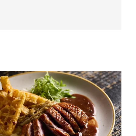
aurant Bar Proef met de Diner
nieten met je Diner Cadeaubon. Het restaurant accepteert
 feestelijke en flexibele manier maakt om iemand te
re avond te beleven.
 Dendermonde
 en 17:30 - 21:00 uur