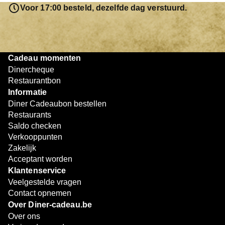
resterende bedrag blijft gewoon op de bon staan en kan
Voor 17:00 besteld, dezelfde dag verstuurd.
later worden gebruikt. Zo geniet je keer op keer van
bijzondere eetmomenten.
Cadeau momenten
Dinercheque
Restaurantbon
Informatie
Diner Cadeaubon bestellen
Restaurants
Saldo checken
Verkooppunten
Zakelijk
Acceptant worden
Klantenservice
Veelgestelde vragen
Contact opnemen
Over Diner-cadeau.be
Over ons