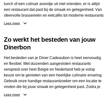
lunch of een culinair avondje uit met vrienden, er is altijd
een restaurant dat past bij de smaak en gelegenheid. Van
sfeervolle brasserieën en eetcafés tot moderne restaurants
en gastronomische locaties: er is voor ieder wat wils.
Lees meer
Dankzij het brede aanbod is er altijd een restaurant in de
Zo werkt het besteden van jouw
buurt, bijvoorbeeld in Brussel, Antwerpen, Gent of Brugge.
De ontvanger kiest zelf waar en wanneer er wordt genoten
Dinerbon
van deze culinaire ervaring. Zo is de Diner Cadeaubon
niet alleen een diner, maar een bijzondere belevenis.
Het besteden van je Diner Cadeaubon is heel eenvoudig
en flexibel. Met duizenden aangesloten restaurants
verspreid over heel België en Nederland heb je volop
keuze om te genieten van een heerlijke culinaire ervaring.
Gebruik onze handige restaurantzoeker om een locatie te
vinden die bij jouw smaak en gelegenheid past. Zodra je
je keuze hebt gemaakt, kun je eenvoudig reserveren en na
Lees meer
afloop met jouw Diner Cadeaubon betalen. Je hoeft het
saldo bovendien niet in één keer te besteden. Het