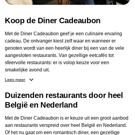
Koop de Diner Cadeaubon
Met de Diner Cadeaubon geef je een culinaire ervaring
cadeau. De ontvanger kiest zelf waar en wanneer er
genoten wordt van een heerlijk diner bij een van de vele
aangesloten restaurants. Van gezellige eetcafés tot
sfeervolle restaurants: er is volop keuze voor een
smakelijke avond uit.
Lees meer
Dankzij het brede aanbod aan restaurants kan de
ontvanger eenvoudig een locatie kiezen die past bij de
Duizenden restaurants door heel
smaak en gelegenheid. Zo geeft de Diner Cadeaubon niet
België en Nederland
alleen een diner, maar ook een gezellig moment om
samen te genieten van goed eten en een fijne avond.
Met de Diner Cadeaubon is er keuze uit een groot aanbod
aan restaurants verspreid over heel België en Nederland.
Of het nu gaat om een romantisch diner, een gezellige