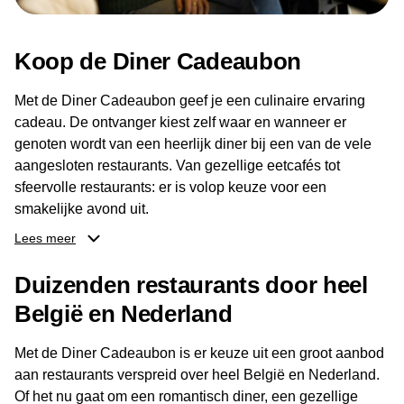
Koop de Diner Cadeaubon
Met de Diner Cadeaubon geef je een culinaire ervaring
cadeau. De ontvanger kiest zelf waar en wanneer er
genoten wordt van een heerlijk diner bij een van de vele
aangesloten restaurants. Van gezellige eetcafés tot
sfeervolle restaurants: er is volop keuze voor een
smakelijke avond uit.
Lees meer
Dankzij het brede aanbod aan restaurants kan de
ontvanger eenvoudig een locatie kiezen die past bij de
Duizenden restaurants door heel
smaak en gelegenheid. Zo geeft de Diner Cadeaubon niet
België en Nederland
alleen een diner, maar ook een gezellig moment om
samen te genieten van goed eten en een fijne avond.
Met de Diner Cadeaubon is er keuze uit een groot aanbod
aan restaurants verspreid over heel België en Nederland.
Of het nu gaat om een romantisch diner, een gezellige