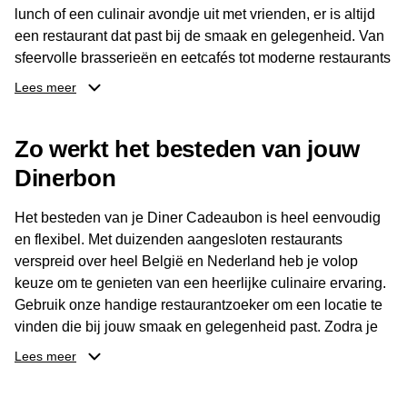
lunch of een culinair avondje uit met vrienden, er is altijd
een restaurant dat past bij de smaak en gelegenheid. Van
sfeervolle brasserieën en eetcafés tot moderne restaurants
en gastronomische locaties: er is voor ieder wat wils.
Lees meer
Dankzij het brede aanbod is er altijd een restaurant in de
Zo werkt het besteden van jouw
buurt, bijvoorbeeld in Brussel, Antwerpen, Gent of Brugge.
De ontvanger kiest zelf waar en wanneer er wordt genoten
Dinerbon
van deze culinaire ervaring. Zo is de Diner Cadeaubon
niet alleen een diner, maar een bijzondere belevenis.
Het besteden van je Diner Cadeaubon is heel eenvoudig
en flexibel. Met duizenden aangesloten restaurants
verspreid over heel België en Nederland heb je volop
keuze om te genieten van een heerlijke culinaire ervaring.
Gebruik onze handige restaurantzoeker om een locatie te
vinden die bij jouw smaak en gelegenheid past. Zodra je
je keuze hebt gemaakt, kun je eenvoudig reserveren en na
Lees meer
afloop met jouw Diner Cadeaubon betalen. Je hoeft het
saldo bovendien niet in één keer te besteden. Het