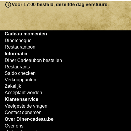
resterende bedrag blijft gewoon op de bon staan en kan
Voor 17:00 besteld, dezelfde dag verstuurd.
later worden gebruikt. Zo geniet je keer op keer van
bijzondere eetmomenten.
Cadeau momenten
Dinercheque
Restaurantbon
Informatie
Diner Cadeaubon bestellen
Restaurants
Saldo checken
Verkooppunten
Zakelijk
Acceptant worden
Klantenservice
Veelgestelde vragen
Contact opnemen
Over Diner-cadeau.be
Over ons