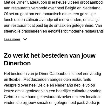
Met de Diner Cadeaubon is er keuze uit een groot aanbod
aan restaurants verspreid over heel België en Nederland.
Of het nu gaat om een romantisch diner, een gezellige
lunch of een culinair avondje uit met vrienden, er is altijd
een restaurant dat past bij de smaak en gelegenheid. Van
sfeervolle brasserieën en eetcafés tot moderne restaurants
en gastronomische locaties: er is voor ieder wat wils.
Lees meer
Dankzij het brede aanbod is er altijd een restaurant in de
Zo werkt het besteden van jouw
buurt, bijvoorbeeld in Brussel, Antwerpen, Gent of Brugge.
De ontvanger kiest zelf waar en wanneer er wordt genoten
Dinerbon
van deze culinaire ervaring. Zo is de Diner Cadeaubon
niet alleen een diner, maar een bijzondere belevenis.
Het besteden van je Diner Cadeaubon is heel eenvoudig
en flexibel. Met duizenden aangesloten restaurants
verspreid over heel België en Nederland heb je volop
keuze om te genieten van een heerlijke culinaire ervaring.
Gebruik onze handige restaurantzoeker om een locatie te
vinden die bij jouw smaak en gelegenheid past. Zodra je