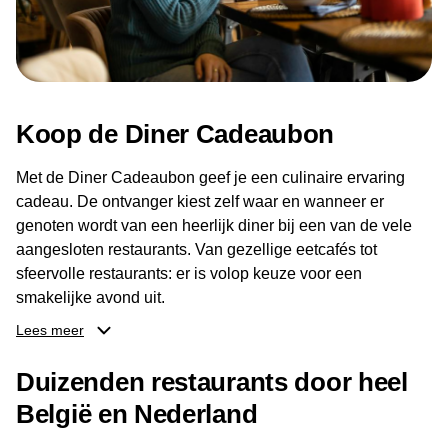
Koop de Diner Cadeaubon
Met de Diner Cadeaubon geef je een culinaire ervaring
cadeau. De ontvanger kiest zelf waar en wanneer er
genoten wordt van een heerlijk diner bij een van de vele
aangesloten restaurants. Van gezellige eetcafés tot
sfeervolle restaurants: er is volop keuze voor een
smakelijke avond uit.
Lees meer
Dankzij het brede aanbod aan restaurants kan de
ontvanger eenvoudig een locatie kiezen die past bij de
Duizenden restaurants door heel
smaak en gelegenheid. Zo geeft de Diner Cadeaubon niet
België en Nederland
alleen een diner, maar ook een gezellig moment om
samen te genieten van goed eten en een fijne avond.