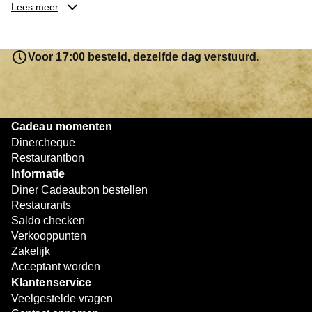
je keuze hebt gemaakt, kun je eenvoudig reserveren en na
Lees meer
afloop met jouw Diner Cadeaubon betalen. Je hoeft het
saldo bovendien niet in één keer te besteden. Het
resterende bedrag blijft gewoon op de bon staan en kan
Voor 17:00 besteld, dezelfde dag verstuurd.
later worden gebruikt. Zo geniet je keer op keer van
bijzondere eetmomenten.
Cadeau momenten
Dinercheque
Restaurantbon
Informatie
Diner Cadeaubon bestellen
Restaurants
Saldo checken
Verkooppunten
Zakelijk
Acceptant worden
Klantenservice
Veelgestelde vragen