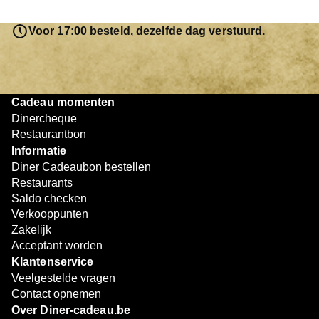
saldo bovendien niet in één keer te besteden. Het
resterende bedrag blijft gewoon op de bon staan en kan
Voor 17:00 besteld, dezelfde dag verstuurd.
later worden gebruikt. Zo geniet je keer op keer van
bijzondere eetmomenten.
Cadeau momenten
Dinercheque
Restaurantbon
Informatie
Diner Cadeaubon bestellen
Restaurants
Saldo checken
Verkooppunten
Zakelijk
Acceptant worden
Klantenservice
Veelgestelde vragen
Contact opnemen
Over Diner-cadeau.be