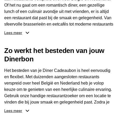
Of het nu gaat om een romantisch diner, een gezellige
lunch of een culinair avondje uit met vrienden, er is altijd
een restaurant dat past bij de smaak en gelegenheid. Van
sfeervolle brasserieën en eetcafés tot moderne restaurants
en gastronomische locaties: er is voor ieder wat wils.
Lees meer
Dankzij het brede aanbod is er altijd een restaurant in de
Zo werkt het besteden van jouw
buurt, bijvoorbeeld in Brussel, Antwerpen, Gent of Brugge.
De ontvanger kiest zelf waar en wanneer er wordt genoten
Dinerbon
van deze culinaire ervaring. Zo is de Diner Cadeaubon
niet alleen een diner, maar een bijzondere belevenis.
Het besteden van je Diner Cadeaubon is heel eenvoudig
en flexibel. Met duizenden aangesloten restaurants
verspreid over heel België en Nederland heb je volop
keuze om te genieten van een heerlijke culinaire ervaring.
Gebruik onze handige restaurantzoeker om een locatie te
vinden die bij jouw smaak en gelegenheid past. Zodra je
je keuze hebt gemaakt, kun je eenvoudig reserveren en na
Lees meer
afloop met jouw Diner Cadeaubon betalen. Je hoeft het