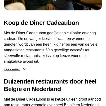
Koop de Diner Cadeaubon
Met de Diner Cadeaubon geef je een culinaire ervaring
cadeau. De ontvanger kiest zelf waar en wanneer er
genoten wordt van een heerlijk diner bij een van de vele
aangesloten restaurants. Van gezellige eetcafés tot
sfeervolle restaurants: er is volop keuze voor een
smakelijke avond uit.
Lees meer
Dankzij het brede aanbod aan restaurants kan de
ontvanger eenvoudig een locatie kiezen die past bij de
Duizenden restaurants door heel
smaak en gelegenheid. Zo geeft de Diner Cadeaubon niet
België en Nederland
alleen een diner, maar ook een gezellig moment om
samen te genieten van goed eten en een fijne avond.
Met de Diner Cadeaubon is er keuze uit een groot aanbod
aan restaurants verspreid over heel België en Nederland.