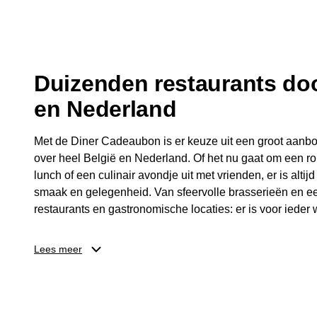
fijne avond.
Duizenden restaurants doo
en Nederland
Met de Diner Cadeaubon is er keuze uit een groot aanbo
over heel België en Nederland. Of het nu gaat om een ro
lunch of een culinair avondje uit met vrienden, er is altijd
smaak en gelegenheid. Van sfeervolle brasserieën en ee
restaurants en gastronomische locaties: er is voor ieder w
Dankzij het brede aanbod is er altijd een restaurant in de
Lees meer
Brussel, Antwerpen, Gent of Brugge. De ontvanger kiest
wordt genoten van deze culinaire ervaring. Zo is de Din
diner, maar een bijzondere belevenis.