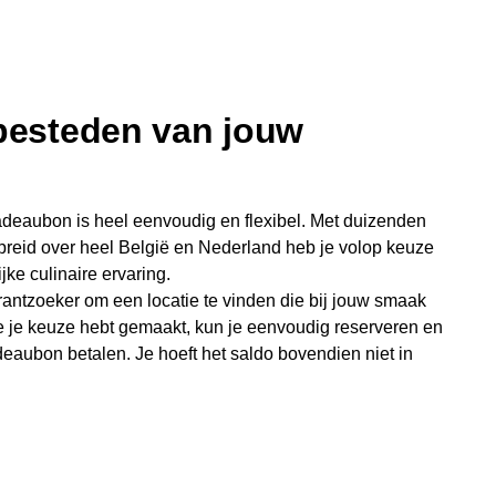
 besteden van jouw
deaubon is heel eenvoudig en flexibel. Met duizenden
preid over heel België en Nederland heb je volop keuze
jke culinaire ervaring.
antzoeker om een locatie te vinden die bij jouw smaak
e je keuze hebt gemaakt, kun je eenvoudig reserveren en
eaubon betalen. Je hoeft het saldo bovendien niet in
sterende bedrag blijft gewoon op de bon staan en kan
niet je keer op keer van bijzondere eetmomenten.