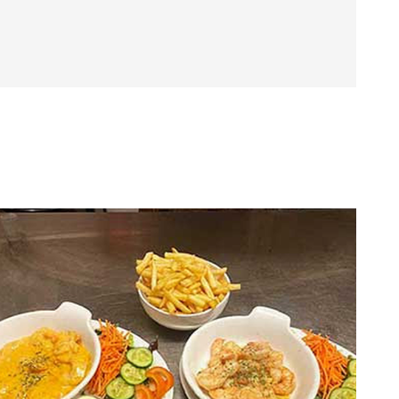
 ook genieten met je Diner Cadeaubon. Het restaurant
at het een feestelijke en flexibele manier maakt om
een culinaire avond te beleven.
8450 Bredene