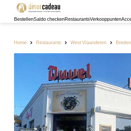
Bestellen
Saldo checken
Restaurants
Verkooppunten
Acce
Home
Restaurants
West Vlaanderen
Brede