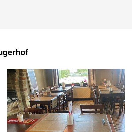
Je kunt bij Bistro Krugerhof
accepteert deze cadeaubon, w
iemand te verrassen of zelf 
Contactgegevens
rugerhof
Adres: Danckaertstraat 72, 
Telefoon: +32 470 01 93 85
Website:
www.krugerhof.be
Openingstijden
Maandag: gesloten
Dinsdag: gesloten
Woensdag: gesloten
Donderdag: 10:00 - 22:00
Vrijdag: 10:00 - 22:00
Zaterdag: 10:00 - 22:00