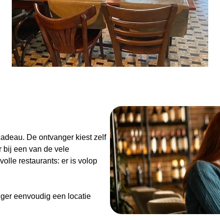
Zondag: 10:00 - 22:00
n
adeau. De ontvanger kiest zelf
 bij een van de vele
olle restaurants: er is volop
ger eenvoudig een locatie
de Diner Cadeaubon niet alleen
enieten van goed eten en een