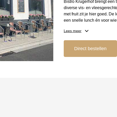
Bistro Krugerhof brengt een 
diverse vis- en vleesgerecht
met fruit zit je hier goed. D
een snelle lunch én voor wie g
Lees meer
Locatie en bereik
Je vindt Bistro Krugerhof in
Direct bestellen
bezoek makkelijk met een da
uitstapje langs de Belgische 
ligt dicht bij het centrum en
Reserveer je tafel
Wil je graag zeker zijn van j
tafel te reserveren. Zeker t
aangeraden, zodat je zonder s
Kom eten bij Rest
Diner Cadeaubon