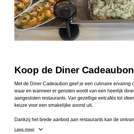
Koop de Diner Cadeaubo
Met de Diner Cadeaubon geef je een culinaire ervaring c
waar en wanneer er genoten wordt van een heerlijk diner
aangesloten restaurants. Van gezellige eetcafés tot sfeerv
keuze voor een smakelijke avond uit.
Dankzij het brede aanbod aan restaurants kan de ontvan
kiezen die past bij de smaak en gelegenheid. Zo geeft 
Lees meer
een diner, maar ook een gezellig moment om samen te g