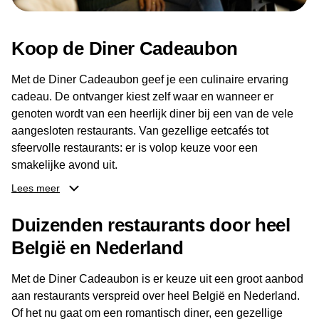
Koop de Diner Cadeaubon
Met de Diner Cadeaubon geef je een culinaire ervaring
cadeau. De ontvanger kiest zelf waar en wanneer er
genoten wordt van een heerlijk diner bij een van de vele
aangesloten restaurants. Van gezellige eetcafés tot
sfeervolle restaurants: er is volop keuze voor een
smakelijke avond uit.
Lees meer
Dankzij het brede aanbod aan restaurants kan de
ontvanger eenvoudig een locatie kiezen die past bij de
Duizenden restaurants door heel
smaak en gelegenheid. Zo geeft de Diner Cadeaubon niet
België en Nederland
alleen een diner, maar ook een gezellig moment om
samen te genieten van goed eten en een fijne avond.
Met de Diner Cadeaubon is er keuze uit een groot aanbod
aan restaurants verspreid over heel België en Nederland.
Of het nu gaat om een romantisch diner, een gezellige