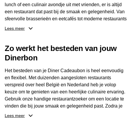
lunch of een culinair avondje uit met vrienden, er is altijd
een restaurant dat past bij de smaak en gelegenheid. Van
sfeervolle brasserieën en eetcafés tot moderne restaurants
en gastronomische locaties: er is voor ieder wat wils.
Lees meer
Dankzij het brede aanbod is er altijd een restaurant in de
Zo werkt het besteden van jouw
buurt, bijvoorbeeld in Brussel, Antwerpen, Gent of Brugge.
De ontvanger kiest zelf waar en wanneer er wordt genoten
Dinerbon
van deze culinaire ervaring. Zo is de Diner Cadeaubon
niet alleen een diner, maar een bijzondere belevenis.
Het besteden van je Diner Cadeaubon is heel eenvoudig
en flexibel. Met duizenden aangesloten restaurants
verspreid over heel België en Nederland heb je volop
keuze om te genieten van een heerlijke culinaire ervaring.
Gebruik onze handige restaurantzoeker om een locatie te
vinden die bij jouw smaak en gelegenheid past. Zodra je
je keuze hebt gemaakt, kun je eenvoudig reserveren en na
Lees meer
afloop met jouw Diner Cadeaubon betalen. Je hoeft het
saldo bovendien niet in één keer te besteden. Het