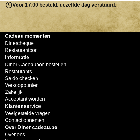
resterende bedrag blijft gewoon op de bon staan en kan
Voor 17:00 besteld, dezelfde dag verstuurd.
later worden gebruikt. Zo geniet je keer op keer van
bijzondere eetmomenten.
Cadeau momenten
Dinercheque
Restaurantbon
Informatie
Diner Cadeaubon bestellen
Restaurants
Saldo checken
Verkooppunten
Zakelijk
Acceptant worden
Klantenservice
Veelgestelde vragen
Contact opnemen
Over Diner-cadeau.be
Over ons