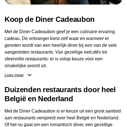
Koop de Diner Cadeaubon
Met de Diner Cadeaubon geef je een culinaire ervaring
cadeau. De ontvanger kiest zelf waar en wanneer er
genoten wordt van een heerlijk diner bij een van de vele
aangesloten restaurants. Van gezellige eetcafés tot
sfeervolle restaurants: er is volop keuze voor een
smakelijke avond uit.
Lees meer
Dankzij het brede aanbod aan restaurants kan de
ontvanger eenvoudig een locatie kiezen die past bij de
Duizenden restaurants door heel
smaak en gelegenheid. Zo geeft de Diner Cadeaubon niet
België en Nederland
alleen een diner, maar ook een gezellig moment om
samen te genieten van goed eten en een fijne avond.
Met de Diner Cadeaubon is er keuze uit een groot aanbod
aan restaurants verspreid over heel België en Nederland.
Of het nu gaat om een romantisch diner, een gezellige