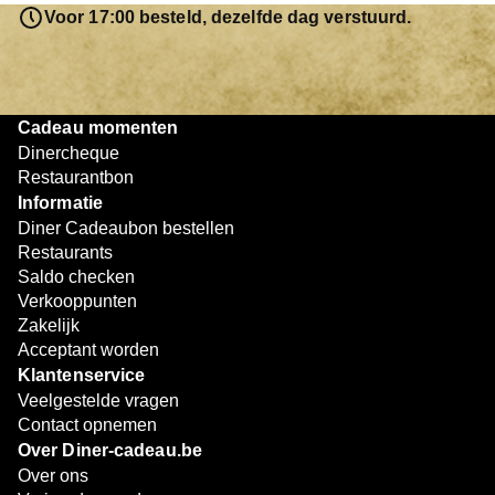
resterende bedrag blijft gewoon op de bon staan en kan
Voor 17:00 besteld, dezelfde dag verstuurd.
later worden gebruikt. Zo geniet je keer op keer van
bijzondere eetmomenten.
Cadeau momenten
Dinercheque
Restaurantbon
Informatie
Diner Cadeaubon bestellen
Restaurants
Saldo checken
Verkooppunten
Zakelijk
Acceptant worden
Klantenservice
Veelgestelde vragen
Contact opnemen
Over Diner-cadeau.be
Over ons