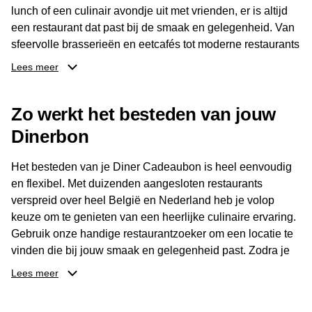
lunch of een culinair avondje uit met vrienden, er is altijd
een restaurant dat past bij de smaak en gelegenheid. Van
sfeervolle brasserieën en eetcafés tot moderne restaurants
en gastronomische locaties: er is voor ieder wat wils.
Lees meer
Dankzij het brede aanbod is er altijd een restaurant in de
Zo werkt het besteden van jouw
buurt, bijvoorbeeld in Brussel, Antwerpen, Gent of Brugge.
De ontvanger kiest zelf waar en wanneer er wordt genoten
Dinerbon
van deze culinaire ervaring. Zo is de Diner Cadeaubon
niet alleen een diner, maar een bijzondere belevenis.
Het besteden van je Diner Cadeaubon is heel eenvoudig
en flexibel. Met duizenden aangesloten restaurants
verspreid over heel België en Nederland heb je volop
keuze om te genieten van een heerlijke culinaire ervaring.
Gebruik onze handige restaurantzoeker om een locatie te
vinden die bij jouw smaak en gelegenheid past. Zodra je
je keuze hebt gemaakt, kun je eenvoudig reserveren en na
Lees meer
afloop met jouw Diner Cadeaubon betalen. Je hoeft het
saldo bovendien niet in één keer te besteden. Het