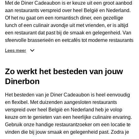
Met de Diner Cadeaubon is er keuze uit een groot aanbod
aan restaurants verspreid over heel België en Nederland.
Of het nu gaat om een romantisch diner, een gezellige
lunch of een culinair avondje uit met vrienden, er is altijd
een restaurant dat past bij de smaak en gelegenheid. Van
sfeervolle brasserieën en eetcafés tot moderne restaurants
en gastronomische locaties: er is voor ieder wat wils.
Lees meer
Dankzij het brede aanbod is er altijd een restaurant in de
Zo werkt het besteden van jouw
buurt, bijvoorbeeld in Brussel, Antwerpen, Gent of Brugge.
De ontvanger kiest zelf waar en wanneer er wordt genoten
Dinerbon
van deze culinaire ervaring. Zo is de Diner Cadeaubon
niet alleen een diner, maar een bijzondere belevenis.
Het besteden van je Diner Cadeaubon is heel eenvoudig
en flexibel. Met duizenden aangesloten restaurants
verspreid over heel België en Nederland heb je volop
keuze om te genieten van een heerlijke culinaire ervaring.
Gebruik onze handige restaurantzoeker om een locatie te
vinden die bij jouw smaak en gelegenheid past. Zodra je