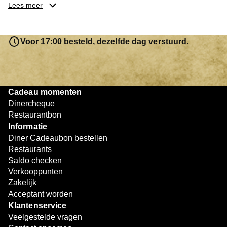
je keuze hebt gemaakt, kun je eenvoudig reserveren en na
Lees meer
afloop met jouw Diner Cadeaubon betalen. Je hoeft het
saldo bovendien niet in één keer te besteden. Het
resterende bedrag blijft gewoon op de bon staan en kan
Voor 17:00 besteld, dezelfde dag verstuurd.
later worden gebruikt. Zo geniet je keer op keer van
bijzondere eetmomenten.
Cadeau momenten
Dinercheque
Restaurantbon
Informatie
Diner Cadeaubon bestellen
Restaurants
Saldo checken
Verkooppunten
Zakelijk
Acceptant worden
Klantenservice
Veelgestelde vragen