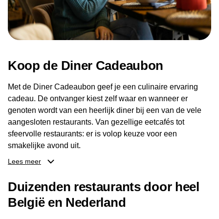
Koop de Diner Cadeaubon
Met de Diner Cadeaubon geef je een culinaire ervaring
cadeau. De ontvanger kiest zelf waar en wanneer er
genoten wordt van een heerlijk diner bij een van de vele
aangesloten restaurants. Van gezellige eetcafés tot
sfeervolle restaurants: er is volop keuze voor een
smakelijke avond uit.
Lees meer
Dankzij het brede aanbod aan restaurants kan de
ontvanger eenvoudig een locatie kiezen die past bij de
Duizenden restaurants door heel
smaak en gelegenheid. Zo geeft de Diner Cadeaubon niet
België en Nederland
alleen een diner, maar ook een gezellig moment om
samen te genieten van goed eten en een fijne avond.