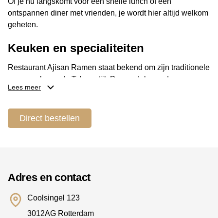
Of je nu langskomt voor een snelle lunch of een
ontspannen diner met vrienden, je wordt hier altijd welkom
geheten.
Keuken en specialiteiten
Restaurant Ajisan Ramen staat bekend om zijn traditionele
ramen volgens de Tokyo-stijl. De noedels worden
Lees meer
dagelijks vers gemaakt en geserveerd in bouillons die acht
tot tien uur langzaam worden gekookt. Daardoor
ontwikkelen de soepen een diepe en volle smaak. Bij de
Direct bestellen
bereiding worden uitsluitend natuurlijke ingrediënten
gebruikt, zonder kunstmatige smaakversterkers.
De kaart biedt verschillende ramenopties, zoals tonkotsu
ramen, kipramen en vegetarische miso ramen. Daarnaast
kun je kiezen uit diverse bijgerechten zoals gyoza en
Adres en contact
rijstgerechten. Veel gerechten zijn halal en er zijn ook
vegetarische mogelijkheden, zodat vrijwel iedereen een
Coolsingel 123
passende keuze kan vinden.
3012AG Rotterdam