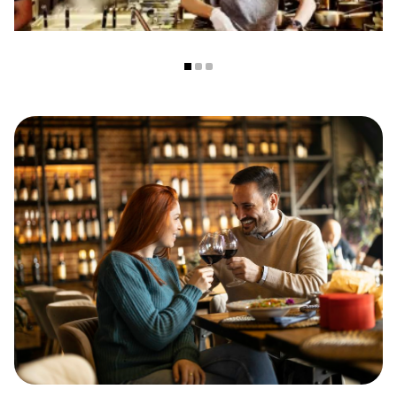
keuken beleef je hier een authentieke ramenervaring in
een gezellige setting.
Kom eten bij Restaurant Ajisan
Ramen met de Diner Cadeaubon
Je kunt bij Restaurant Ajisan Ramen ook genieten met je
Diner Cadeaubon. Het restaurant accepteert deze
cadeaubon, wat het een feestelijke en flexibele manier
maakt om iemand te verrassen of zelf een culinaire avond
te beleven.
Laat je verrassen door de authentieke smaken van
Japanse ramen en geniet van een warme culinaire
ervaring bij Restaurant Ajisan Ramen in Rotterdam.
Contactgegevens
Adres: Coolsingel 123, 3012 AG Rotterdam