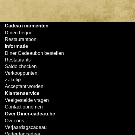
later worden gebruikt. Zo geniet je keer op keer van
bijzondere eetmomenten.
Cadeau momenten
Dinercheque
Restaurantbon
Informatie
Diner Cadeaubon bestellen
Restaurants
Saldo checken
Verkooppunten
Zakelijk
Acceptant worden
Klantenservice
Veelgestelde vragen
Contact opnemen
Over Diner-cadeau.be
Over ons
Verjaardagscadeau
Vaderdagcadeau