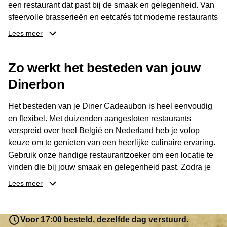
een restaurant dat past bij de smaak en gelegenheid. Van
sfeervolle brasserieën en eetcafés tot moderne restaurants
en gastronomische locaties: er is voor ieder wat wils.
Lees meer
Dankzij het brede aanbod is er altijd een restaurant in de
Zo werkt het besteden van jouw
buurt, bijvoorbeeld in Brussel, Antwerpen, Gent of Brugge.
De ontvanger kiest zelf waar en wanneer er wordt genoten
Dinerbon
van deze culinaire ervaring. Zo is de Diner Cadeaubon
niet alleen een diner, maar een bijzondere belevenis.
Het besteden van je Diner Cadeaubon is heel eenvoudig
en flexibel. Met duizenden aangesloten restaurants
verspreid over heel België en Nederland heb je volop
keuze om te genieten van een heerlijke culinaire ervaring.
Gebruik onze handige restaurantzoeker om een locatie te
vinden die bij jouw smaak en gelegenheid past. Zodra je
je keuze hebt gemaakt, kun je eenvoudig reserveren en na
Lees meer
afloop met jouw Diner Cadeaubon betalen. Je hoeft het
saldo bovendien niet in één keer te besteden. Het
resterende bedrag blijft gewoon op de bon staan en kan
Voor 17:00 besteld, dezelfde dag verstuurd.