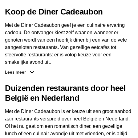
Telefoon: 010 226 37 10
Koop de Diner Cadeaubon
E-mail:
info@ajisanramen.nl
Openingstijden
Met de Diner Cadeaubon geef je een culinaire ervaring
cadeau. De ontvanger kiest zelf waar en wanneer er
Maandag: 12:00 – 20:30
genoten wordt van een heerlijk diner bij een van de vele
Dinsdag: 12:00 – 20:30
aangesloten restaurants. Van gezellige eetcafés tot
Woensdag: 12:00 – 20:30
sfeervolle restaurants: er is volop keuze voor een
Donderdag: 12:00 – 20:30
smakelijke avond uit.
Vrijdag: 12:00 – 21:30
Lees meer
Zaterdag: 12:00 – 21:30
Dankzij het brede aanbod aan restaurants kan de
Zondag: 12:30 – 20:30
ontvanger eenvoudig een locatie kiezen die past bij de
Duizenden restaurants door heel
smaak en gelegenheid. Zo geeft de Diner Cadeaubon niet
België en Nederland
alleen een diner, maar ook een gezellig moment om
samen te genieten van goed eten en een fijne avond.
Met de Diner Cadeaubon is er keuze uit een groot aanbod
aan restaurants verspreid over heel België en Nederland.
Of het nu gaat om een romantisch diner, een gezellige
lunch of een culinair avondje uit met vrienden, er is altijd